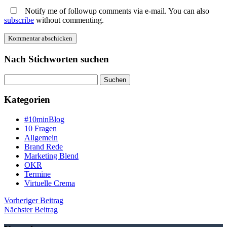
Notify me of followup comments via e-mail. You can also
subscribe
without commenting.
Nach Stichworten suchen
Suche
Kategorien
#10minBlog
10 Fragen
Allgemein
Brand Rede
Marketing Blend
OKR
Termine
Virtuelle Crema
Beitragsnavigation
Vorheriger
Vorheriger Beitrag
Nächster
Beitrag
Nächster Beitrag
Beiträg