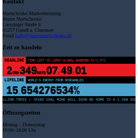
Kontakt
Martschenko Markenberatung
Maren Martschenko
Lienzinger Straße 6
83257 Gstadt a. Chiemsee
Email
hallo@marenmartschenko.de
Zeit zu handeln
DEADLINE
TIME LEFT TO LIMIT GLOBAL WARMING TO 1.5°C
2
349
07
49
01
YRS
DAYS
:
:
LIFELINE
LAND PROTECTED BY INDIGENOUS PEOPLE
43,500,000
km²
LLION TREES | TEXAS COAL MINE WILL SOON BE HOME TO A 1.2GW SOLAR
Öffnungszeiten
Montag – Donnerstag
10:00–18:00 Uhr