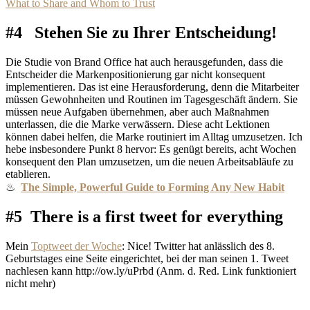
What to Share and Whom to Trust
#4 Stehen Sie zu Ihrer Entscheidung!
Die Studie von Brand Office hat auch herausgefunden, dass die
Entscheider die Markenpositionierung gar nicht konsequent
implementieren. Das ist eine Herausforderung, denn die Mitarbeiter
müssen Gewohnheiten und Routinen im Tagesgeschäft ändern. Sie
müssen neue Aufgaben übernehmen, aber auch Maßnahmen
unterlassen, die die Marke verwässern. Diese acht Lektionen
können dabei helfen, die Marke routiniert im Alltag umzusetzen. Ich
hebe insbesondere Punkt 8 hervor: Es genügt bereits, acht Wochen
konsequent den Plan umzusetzen, um die neuen Arbeitsabläufe zu
etablieren.
♨
The Simple, Powerful Guide to Forming Any New Habit
#5 There is a first tweet for everything
Mein
Toptweet der Woche
:
Nice! Twitter hat anlässlich des 8.
Geburtstages eine Seite eingerichtet, bei der man seinen 1. Tweet
nachlesen kann http://ow.ly/uPrbd (Anm. d. Red. Link funktioniert
nicht mehr)