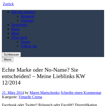
Zurück
Mit mir arbeiten
Beratung
Vorträge
Newsletter
Buch
Blog
Über mich
Presse
Follow me
Schliessen
Menü
Echte Marke oder No-Name? Sie
entscheiden! – Meine Lieblinks KW
12/2014
21. März 2014
by
Maren Martschenko
Schreibe einen Kommentar
Kategorie:
Virtuelle Crema
Facebook oder Twitter? Relaunch oder Facelift? Diversifikation