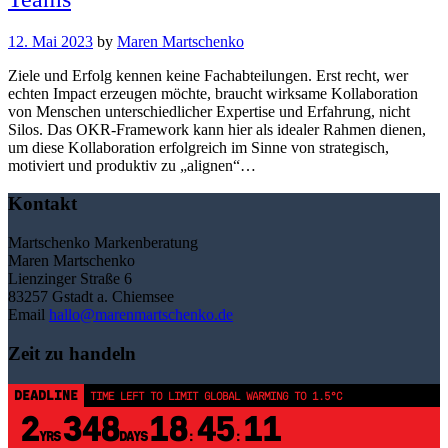
12. Mai 2023
by
Maren Martschenko
Ziele und Erfolg kennen keine Fachabteilungen. Erst recht, wer
echten Impact erzeugen möchte, braucht wirksame Kollaboration
von Menschen unterschiedlicher Expertise und Erfahrung, nicht
Silos. Das OKR-Framework kann hier als idealer Rahmen dienen,
um diese Kollaboration erfolgreich im Sinne von strategisch,
motiviert und produktiv zu „alignen“…
Kontakt
Martschenko Markenberatung
Maren Martschenko
Lienzinger Straße 6
83257 Gstadt a. Chiemsee
Email
hallo@marenmartschenko.de
Zeit zu handeln
DEADLINE
TIME LEFT TO LIMIT GLOBAL WARMING TO 1.5°C
2
348
18
45
11
YRS
DAYS
:
: