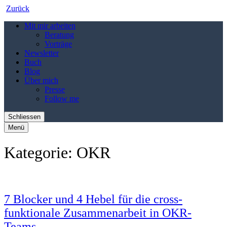
Zurück
Mit mir arbeiten
Beratung
Vorträge
Newsletter
Buch
Blog
Über mich
Presse
Follow me
Schliessen
Menü
Kategorie:
OKR
7 Blocker und 4 Hebel für die cross-
funktionale Zusammenarbeit in OKR-
Teams