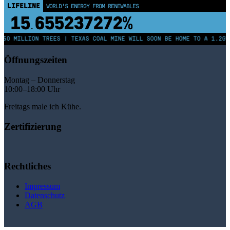
LIFELINE
WORLD'S ENERGY FROM RENEWABLES
15
655237277%
.
250 MILLION TREES | TEXAS COAL MINE WILL SOON BE HOME TO A 1.2GW
Öffnungszeiten
Montag – Donnerstag
10:00–18:00 Uhr
Freitags male ich Kühe.
Zertifizierung
Rechtliches
Impressum
Datenschutz
AGB