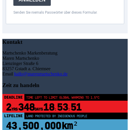
Senden Sie niemals Passwörter über dieses Formular.
Kontakt
Martschenko Markenberatung
Maren Martschenko
Lienzinger Straße 6
83257 Gstadt a. Chiemsee
Email
hallo@marenmartschenko.de
Zeit zu handeln
DEADLINE
TIME LEFT TO LIMIT GLOBAL WARMING TO 1.5°C
2
348
18
53
50
YRS
DAYS
:
:
LIFELINE
LAND PROTECTED BY INDIGENOUS PEOPLE
43,500,000
km²