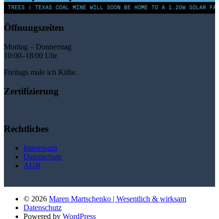
 TREES | TEXAS COAL MINE WILL SOON BE HOME TO A 1.2GW SOLAR FARM
Öffnungszeiten
Montag – Donnerstag
10:00–18:00 Uhr
Freitags male ich Kühe.
Zertifizierung
Rechtliches
Impressum
Datenschutz
AGB
© 2026
Maren Martschenko | Wesentlich & wirksam
Datenschutz
Powered by
WordPress