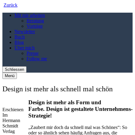
Zurück
Mit mir arbeiten
Beratung
Vorträge
Newsletter
Buch
Blog
Über mich
Presse
Follow me
Schliessen
Menü
Design ist mehr als schnell mal schön
Design ist mehr als Form und
Farbe. Design ist gestaltete Unternehmens-
Erschienen
Im
Strategie!
Hermann
Schmidt
„Zaubert mir doch da schnell mal was Schönes“: So
Verlag
oder so ähnlich sehen häufig Anfragen aus, die