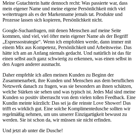
Meine Gutachterin hatte dennoch recht: Was passierte war, dass
mein eigener Name und meine eigene Persönlichkeit mich viel
weitertrugen als es der Markenname jemals tat. Produkte und
Prozesse lassen sich kopieren, Persönlichkeit nicht.
Google-Suchanfragen, mit denen Menschen auf meine Seite
kommen, sind viel, viel öfter mein eigener Name als der Begriff
„Espressostrategie“. Wenn ich empfohlen werde, dann immer mit
einem Mix aus Kompetenz, Persönlichkeit und Arbeitsweise. Das
hätte ich am an Anfang niemals gedacht. Und natürlich ist das für
einen selbst auch ganz schwierig zu erkennen, was einen selbst in
den Augen anderer ausmacht.
Daher empfehle ich allen meinen Kunden zu Beginn der
Zusammenarbeit, ihre Kunden und Menschen aus dem beruflichen
Netzwerk danach zu fragen, was sie besonders an ihnen schätzen,
welche Stärken sie sehen und was typisch ist. Jedes Mal sind meine
Kunden so positiv überrascht von dem vielen tollen Feedback. Eine
Kundin meinte kürzlich: Das sei ja die reinste Love Shower! Das
trifft es wirklich gut. Eine solche Komplimentedusche sollten wir
regelmäßig nehmen, um uns unserer Einzigartigkeit bewusst zu
werden. Sie ist schon da, wir müssen sie nicht erfinden.
Und jetzt ab unter die Dusche!