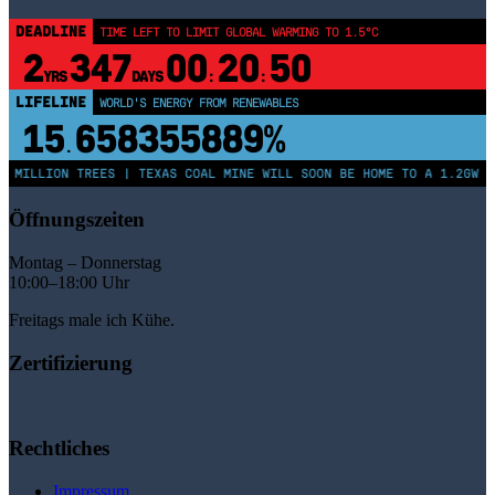
DEADLINE
TIME LEFT TO LIMIT GLOBAL WARMING TO 1.5°C
2
347
00
20
50
YRS
DAYS
:
:
LIFELINE
WORLD'S ENERGY FROM RENEWABLES
15
658355894%
.
 MILLION TREES | TEXAS COAL MINE WILL SOON BE HOME TO A 1.2GW SO
Öffnungszeiten
Montag – Donnerstag
10:00–18:00 Uhr
Freitags male ich Kühe.
Zertifizierung
Rechtliches
Impressum