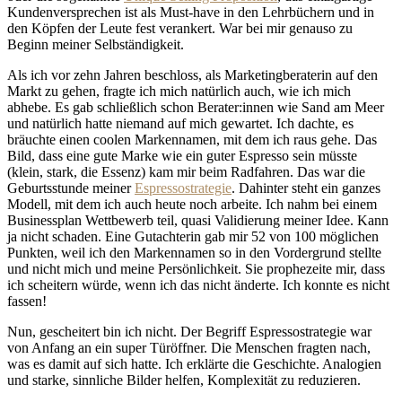
Kundenversprechen ist als Must-have in den Lehrbüchern und in
den Köpfen der Leute fest verankert. War bei mir genauso zu
Beginn meiner Selbständigkeit.
Als ich vor zehn Jahren beschloss, als Marketingberaterin auf den
Markt zu gehen, fragte ich mich natürlich auch, wie ich mich
abhebe. Es gab schließlich schon Berater:innen wie Sand am Meer
und natürlich hatte niemand auf mich gewartet. Ich dachte, es
bräuchte einen coolen Markennamen, mit dem ich raus gehe. Das
Bild, dass eine gute Marke wie ein guter Espresso sein müsste
(klein, stark, die Essenz) kam mir beim Radfahren. Das war die
Geburtsstunde meiner
Espressostrategie
. Dahinter steht ein ganzes
Modell, mit dem ich auch heute noch arbeite. Ich nahm bei einem
Businessplan Wettbewerb teil, quasi Validierung meiner Idee. Kann
ja nicht schaden. Eine Gutachterin gab mir 52 von 100 möglichen
Punkten, weil ich den Markennamen so in den Vordergrund stellte
und nicht mich und meine Persönlichkeit. Sie prophezeite mir, dass
ich scheitern würde, wenn ich das nicht änderte. Ich konnte es nicht
fassen!
Nun, gescheitert bin ich nicht. Der Begriff Espressostrategie war
von Anfang an ein super Türöffner. Die Menschen fragten nach,
was es damit auf sich hatte. Ich erklärte die Geschichte. Analogien
und starke, sinnliche Bilder helfen, Komplexität zu reduzieren.