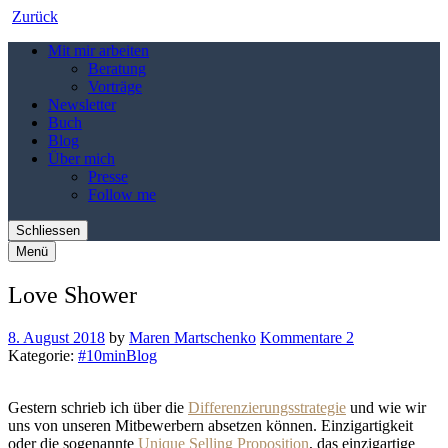
Zurück
Mit mir arbeiten
Beratung
Vorträge
Newsletter
Buch
Blog
Über mich
Presse
Follow me
Schliessen
Menü
Love Shower
8. August 2018
by
Maren Martschenko
Kommentare 2
Kategorie:
#10minBlog
Gestern schrieb ich über die
Differenzierungsstrategie
und wie wir
uns von unseren Mitbewerbern absetzen können. Einzigartigkeit
oder die sogenannte
Unique Selling Proposition
, das einzigartige