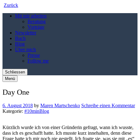
Zurück
Mit mir arbeiten
Beratung
Vorträge
Newsletter
Buch
Blog
Über mich
Presse
Follow me
Schliessen
Menü
Day One
6. August 2018
by
Maren Martschenko
Schreibe einen Kommentar
Kategorie:
#10minBlog
Kürzlich wurde ich von einer Gründerin gefragt, wann ich wusste,
dass ich es geschafft hatte. Ich musste kurz innehalten, denn diese
Frage hatte ich mir noch nie gestellt. Ich fragte sie, was sie mit „es“