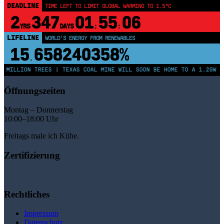
DEADLINE
TIME LEFT TO LIMIT GLOBAL WARMING TO 1.5°C
2
347
01
55
06
YRS
DAYS
:
:
LIFELINE
WORLD'S ENERGY FROM RENEWABLES
15
658240358%
.
 MILLION TREES | TEXAS COAL MINE WILL SOON BE HOME TO A 1.2GW SO
Öffnungszeiten
Montag – Donnerstag
10:00–18:00 Uhr
Freitags male ich Kühe.
Zertifizierung
Rechtliches
Impressum
Datenschutz