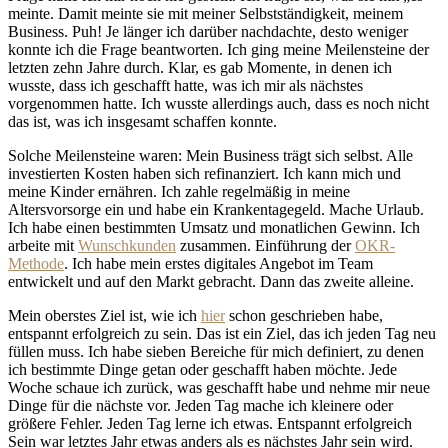
meinte. Damit meinte sie mit meiner Selbstständigkeit, meinem
Business. Puh! Je länger ich darüber nachdachte, desto weniger
konnte ich die Frage beantworten. Ich ging meine Meilensteine der
letzten zehn Jahre durch. Klar, es gab Momente, in denen ich
wusste, dass ich geschafft hatte, was ich mir als nächstes
vorgenommen hatte. Ich wusste allerdings auch, dass es noch nicht
das ist, was ich insgesamt schaffen konnte.
Solche Meilensteine waren: Mein Business trägt sich selbst. Alle
investierten Kosten haben sich refinanziert. Ich kann mich und
meine Kinder ernähren. Ich zahle regelmäßig in meine
Altersvorsorge ein und habe ein Krankentagegeld. Mache Urlaub.
Ich habe einen bestimmten Umsatz und monatlichen Gewinn. Ich
arbeite mit
Wunschkunden
zusammen. Einführung der
OKR-
Methode
. Ich habe mein erstes digitales Angebot im Team
entwickelt und auf den Markt gebracht. Dann das zweite alleine.
Mein oberstes Ziel ist, wie ich
hier
schon geschrieben habe,
entspannt erfolgreich zu sein. Das ist ein Ziel, das ich jeden Tag neu
füllen muss. Ich habe sieben Bereiche für mich definiert, zu denen
ich bestimmte Dinge getan oder geschafft haben möchte. Jede
Woche schaue ich zurück, was geschafft habe und nehme mir neue
Dinge für die nächste vor. Jeden Tag mache ich kleinere oder
größere Fehler. Jeden Tag lerne ich etwas. Entspannt erfolgreich
Sein war letztes Jahr etwas anders als es nächstes Jahr sein wird.