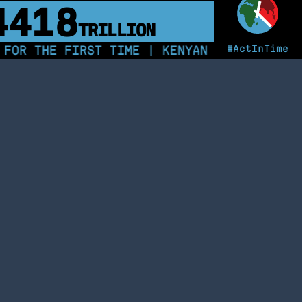
4419
TRILLION
#ActInTime
THE FIRST TIME | KENYAN TEEN LEADS CHARG