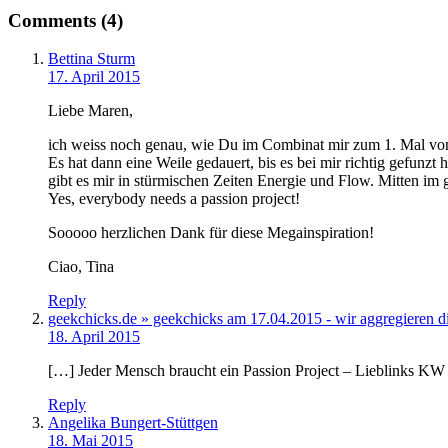
Comments (4)
Bettina Sturm
17. April 2015
Liebe Maren,
ich weiss noch genau, wie Du im Combinat mir zum 1. Mal von D
Es hat dann eine Weile gedauert, bis es bei mir richtig gefun
gibt es mir in stürmischen Zeiten Energie und Flow. Mitten im g
Yes, everybody needs a passion project!
Sooooo herzlichen Dank für diese Megainspiration!
Ciao, Tina
Reply
geekchicks.de » geekchicks am 17.04.2015 - wir aggregieren di
18. April 2015
[…] Jeder Mensch braucht ein Passion Project – Lieblinks KW
Reply
Angelika Bungert-Stüttgen
18. Mai 2015