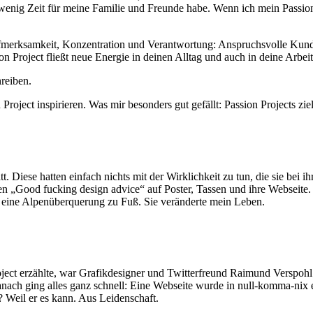
wenig Zeit für meine Familie und Freunde habe. Wenn ich mein Passion 
ufmerksamkeit, Konzentration und Verantwortung: Anspruchsvolle Kunde
n Project fließt neue Energie in deinen Alltag und auch in deine Arbeit
reiben.
roject inspirieren. Was mir besonders gut gefällt: Passion Projects zi
Diese hatten einfach nichts mit der Wirklichkeit zu tun, die sie bei ihr
n „Good fucking design advice“ auf Poster, Tassen und ihre Webseite. Si
s, eine Alpenüberquerung zu Fuß. Sie veränderte mein Leben.
ject erzählte, war Grafikdesigner und Twitterfreund Raimund Verspohl.
anach ging alles ganz schnell: Eine Webseite wurde in null-komma-nix ein
? Weil er es kann. Aus Leidenschaft.