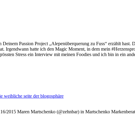
einem Passion Project „Alepenüberquerung zu Fuss“ erzählt hast. Da dac
zt hat. Irgendwann hatte ich den Magic Moment, in dem mein #Herzensp
rössten Stress ein Interview mit meinen Foodies und ich bin in ein and
e weibliche seite der blogosphäre
 16/2015 Maren Martschenko (@zehnbar) in Martschenko Markenberatun