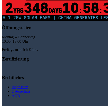
2
348
10
58
YRS
DAYS
:
:
.2GW SOLAR FARM | CHINA GENERATES LESS TH
Öffnungszeiten
Montag – Donnerstag
10:00–18:00 Uhr
Freitags male ich Kühe.
Zertifizierung
Rechtliches
Impressum
Datenschutz
AGB