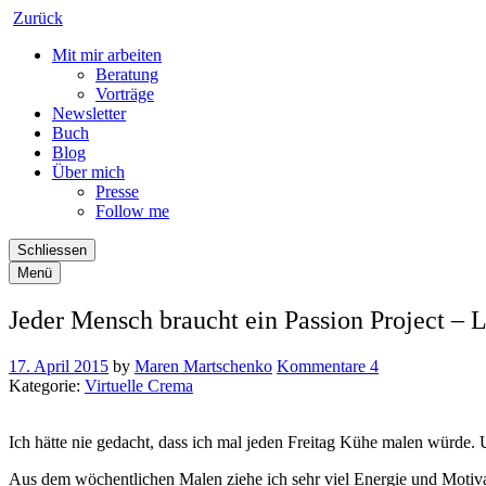
Zurück
Mit mir arbeiten
Beratung
Vorträge
Newsletter
Buch
Blog
Über mich
Presse
Follow me
Schliessen
Menü
Jeder Mensch braucht ein Passion Project –
17. April 2015
by
Maren Martschenko
Kommentare 4
Kategorie:
Virtuelle Crema
Ich hätte nie gedacht, dass ich mal jeden Freitag Kühe malen würde.
Aus dem wöchentlichen Malen ziehe ich sehr viel Energie und Motiv