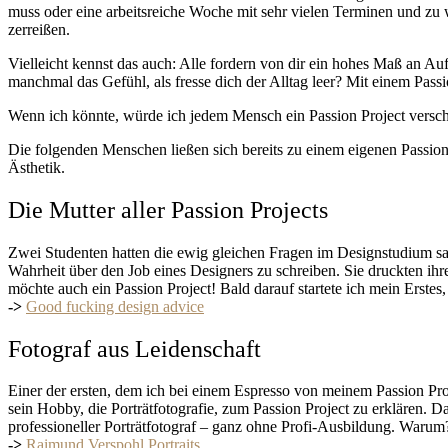
muss oder eine arbeitsreiche Woche mit sehr vielen Terminen und zu 
zerreißen.
Vielleicht kennst das auch: Alle fordern von dir ein hohes Maß an A
manchmal das Gefühl, als fresse dich der Alltag leer? Mit einem Passio
Wenn ich könnte, würde ich jedem Mensch ein Passion Project versch
Die folgenden Menschen ließen sich bereits zu einem eigenen Passion P
Ästhetik.
Die Mutter aller Passion Projects
Zwei Studenten hatten die ewig gleichen Fragen im Designstudium satt. 
Wahrheit über den Job eines Designers zu schreiben. Sie druckten ihre
möchte auch ein Passion Project! Bald darauf startete ich mein Erste
->
Good fucking design advice
Fotograf aus Leidenschaft
Einer der ersten, dem ich bei einem Espresso von meinem Passion Pro
sein Hobby, die Porträtfotografie, zum Passion Project zu erklären. D
professioneller Porträtfotograf – ganz ohne Profi-Ausbildung. Warum
->
Raimund Verspohl Portraits