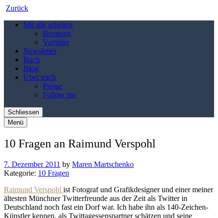
Zurück
Mit mir arbeiten
Beratung
Vorträge
Newsletter
Buch
Blog
Über mich
Presse
Follow me
Schliessen
Menü
10 Fragen an Raimund Verspohl
7. Dezember 2011
by
Maren Martschenko
Kategorie:
10 Fragen
Raimund Verspohl
ist Fotograf und Grafikdesigner und einer meiner
ältesten Münchner Twitterfreunde aus der Zeit als Twitter in
Deutschland noch fast ein Dorf war. Ich habe ihn als 140-Zeichen-
Künstler kennen, als Twittagessenspartner schätzen und seine