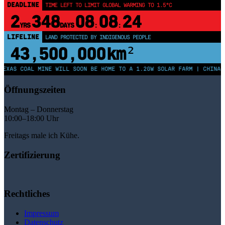
DEADLINE
TIME LEFT TO LIMIT GLOBAL WARMING TO 1.5°C
2
348
08
08
23
YRS
DAYS
:
:
LIFELINE
LAND PROTECTED BY INDIGENOUS PEOPLE
43,500,000
km²
EXAS COAL MINE WILL SOON BE HOME TO A 1.2GW SOLAR FARM | CHINA G
Öffnungszeiten
Montag – Donnerstag
10:00–18:00 Uhr
Freitags male ich Kühe.
Zertifizierung
Rechtliches
Impressum
Datenschutz