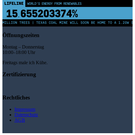
LIFELINE
WORLD'S ENERGY FROM RENEWABLES
15
655203379%
.
 MILLION TREES | TEXAS COAL MINE WILL SOON BE HOME TO A 1.2GW SO
Öffnungszeiten
Montag – Donnerstag
10:00–18:00 Uhr
Freitags male ich Kühe.
Zertifizierung
Rechtliches
Impressum
Datenschutz
AGB