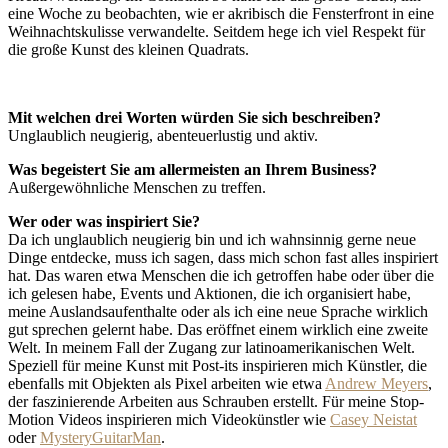
eine Woche zu beobachten, wie er akribisch die Fensterfront in eine
Weihnachtskulisse verwandelte. Seitdem hege ich viel Respekt für
die große Kunst des kleinen Quadrats.
Mit welchen drei Worten würden Sie sich beschreiben?
Unglaublich neugierig, abenteuerlustig und aktiv.
Was begeistert Sie am allermeisten an Ihrem Business?
Außergewöhnliche Menschen zu treffen.
Wer oder was inspiriert Sie?
Da ich unglaublich neugierig bin und ich wahnsinnig gerne neue
Dinge entdecke, muss ich sagen, dass mich schon fast alles inspiriert
hat. Das waren etwa Menschen die ich getroffen habe oder über die
ich gelesen habe, Events und Aktionen, die ich organisiert habe,
meine Auslandsaufenthalte oder als ich eine neue Sprache wirklich
gut sprechen gelernt habe. Das eröffnet einem wirklich eine zweite
Welt. In meinem Fall der Zugang zur latinoamerikanischen Welt.
Speziell für meine Kunst mit Post-its inspirieren mich Künstler, die
ebenfalls mit Objekten als Pixel arbeiten wie etwa
Andrew Meyers
,
der faszinierende Arbeiten aus Schrauben erstellt. Für meine Stop-
Motion Videos inspirieren mich Videokünstler wie
Casey Neistat
oder
MysteryGuitarMan
.