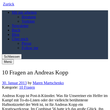
Zurück
Mit mir arbeiten
Beratung
Vorträge
Newsletter
Buch
Blog
Über mich
Presse
Follow me
Schliessen
Menü
10 Fragen an Andreas Kopp
30. Januar 2013
by
Maren Martschenko
Kategorie:
10 Fragen
Andreas Kopp ist Post-it-Künstler. Was für Unsereiner ein Helfer im
Kampf mit To-do-Listen oder der vielleicht berühmteste
Haftnotizzettel der Welt ist, ist für Andreas Kopp ein
Kreativwerkzeug. Im Combinat 56 hatte ich das große Glück, ihn