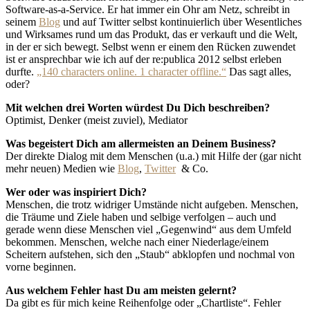
Software-as-a-Service. Er hat immer ein Ohr am Netz, schreibt in
seinem
Blog
und auf Twitter selbst kontinuierlich über Wesentliches
und Wirksames rund um das Produkt, das er verkauft und die Welt,
in der er sich bewegt. Selbst wenn er einem den Rücken zuwendet
ist er ansprechbar wie ich auf der re:publica 2012 selbst erleben
durfte.
„140 characters online. 1 character offline.“
Das sagt alles,
oder?
Mit welchen drei Worten würdest Du Dich beschreiben?
Optimist, Denker (meist zuviel), Mediator
Was begeistert Dich am allermeisten an Deinem Business?
Der direkte Dialog mit dem Menschen (u.a.) mit Hilfe der (gar nicht
mehr neuen) Medien wie
Blog
,
Twitter
& Co.
Wer oder was inspiriert Dich?
Menschen, die trotz widriger Umstände nicht aufgeben. Menschen,
die Träume und Ziele haben und selbige verfolgen – auch und
gerade wenn diese Menschen viel „Gegenwind“ aus dem Umfeld
bekommen. Menschen, welche nach einer Niederlage/einem
Scheitern aufstehen, sich den „Staub“ abklopfen und nochmal von
vorne beginnen.
Aus welchem Fehler hast Du am meisten gelernt?
Da gibt es für mich keine Reihenfolge oder „Chartliste“. Fehler