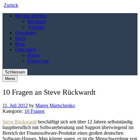
Zurück
Mit mir arbeiten
Beratung
Vorträge
Newsletter
Buch
Blog
Über mich
Presse
Follow me
Schliessen
Menü
10 Fragen an Steve Rückwardt
11. Juli 2012
by
Maren Martschenko
Kategorie:
10 Fragen
Steve Rückwardt
beschäftigt sich seit über 12 Jahren selbstständig
hauptberuflich mit Softwareberatung und Support überwiegend im
Bereich der Finanzsoftware-Produkte eines großen deutschen
Software-Hauses. Man könnte sagen, er ist die Menschwerdung von