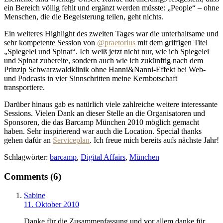
ein Bereich völlig fehlt und ergänzt werden müsste: „People“ – ohne
Menschen, die die Begeisterung teilen, geht nichts.
Ein weiteres Highlight des zweiten Tages war die unterhaltsame und
sehr kompetente Session von
@praetorius
mit dem griffigen Titel
„Spiegelei und Spinat“. Ich weiß jetzt nicht nur, wie ich Spiegelei
und Spinat zubereite, sondern auch wie ich zukünftig nach dem
Prinzip Schwarzwaldklinik ohne Hanni&Nanni-Effekt bei Web-
und Podcasts in vier Sinnschritten meine Kernbotschaft
transportiere.
Darüber hinaus gab es natürlich viele zahlreiche weitere interessante
Sessions. Vielen Dank an dieser Stelle an die Organisatoren und
Sponsoren, die das Barcamp München 2010 möglich gemacht
haben. Sehr inspirierend war auch die Location. Special thanks
gehen dafür an
Serviceplan
. Ich freue mich bereits aufs nächste Jahr!
Schlagwörter:
barcamp
,
Digital Affairs
,
München
Comments (6)
Sabine
11. Oktober 2010
Danke für die Zusammenfassung und vor allem danke für