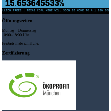
43,500,000
km²
LLION TREES | TEXAS COAL MINE WILL SOON BE HOME TO A 1.2GW SOLAR
Öffnungszeiten
Montag – Donnerstag
10:00–18:00 Uhr
Freitags male ich Kühe.
Zertifizierung