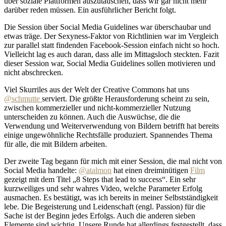
über soziale Plattformen auszutauschen, dass wir gar nicht mehr
darüber reden müssen. Ein ausführlicher Bericht folgt.
Die Session über Social Media Guidelines war überschaubar und
etwas träge. Der Sexyness-Faktor von Richtlinien war im Vergleich
zur parallel statt findenden Facebook-Session einfach nicht so hoch.
Vielleicht lag es auch daran, dass alle im Mittagsloch steckten. Fazit
dieser Session war, Social Media Guidelines sollen motivieren und
nicht abschrecken.
Viel Skurriles aus der Welt der Creative Commons hat uns
@schmutte
serviert. Die größte Herausforderung scheint zu sein,
zwischen kommerzieller und nicht-kommerzieller Nutzung
unterscheiden zu können. Auch die Auswüchse, die die
Verwendung und Weiterverwendung von Bildern betrifft hat bereits
einige ungewöhnliche Rechtsfälle produziert. Spannendes Thema
für alle, die mit Bildern arbeiten.
Der zweite Tag begann für mich mit einer Session, die mal nicht von
Social Media handelte:
@atalmon
hat einen dreiminütigen
Film
gezeigt mit dem Titel „8 Steps that lead to success“. Ein sehr
kurzweiliges und sehr wahres Video, welche Parameter Erfolg
ausmachen. Es bestätigt, was ich bereits in meiner Selbstständigkeit
lebe. Die Begeisterung und Leidenschaft (engl. Passion) für die
Sache ist der Beginn jedes Erfolgs. Auch die anderen sieben
Elemente sind wichtig. Unsere Runde hat allerdings festgestellt, dass