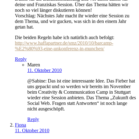
deine und Franziskas Session. Über das Thema hätten wir
noch so viel länger diskutieren können!
Vorschlag: Nächstes Jahr macht ihr wieder eine Session zu
dem Thema, und wir gucken, was sich in den einem Jahr
getan hat.
Die beiden Regeln habe ich natürlich auch befolgt:
http://www.haffapartner.de/smz/2010/10/barcamp-
%E2%80%93-eine-unkonferenz-in-munchen/
Reply
Maren
11. Oktober 2010
@Sabine: Das ist eine interessante Idee. Das Fieber hat
uns gepackt und so werden wir bereits im November
beim Creativity & Communication Camp in Stuttgart
wieder eine Session anbieten. Das Thema „Zukunft des
Social Web. Fragen statt Antworten“ ist noch lange
nicht ausgeschöpft.
Reply
Fiona
11. Oktober 2010