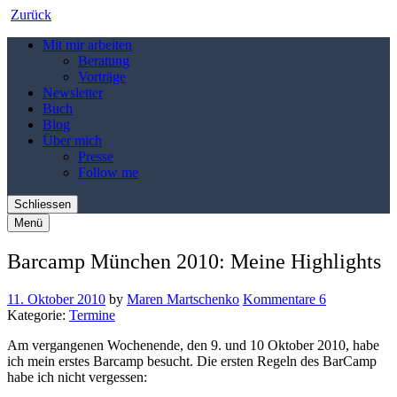
Zurück
Mit mir arbeiten
Beratung
Vorträge
Newsletter
Buch
Blog
Über mich
Presse
Follow me
Schliessen
Menü
Barcamp München 2010: Meine Highlights
11. Oktober 2010
by
Maren Martschenko
Kommentare 6
Kategorie:
Termine
Am vergangenen Wochenende, den 9. und 10 Oktober 2010, habe
ich mein erstes Barcamp besucht. Die ersten Regeln des BarCamp
habe ich nicht vergessen: