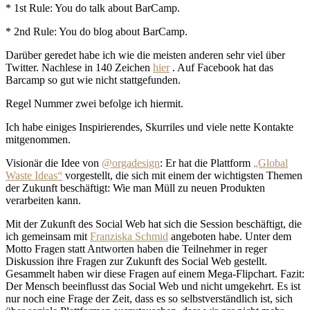
* 1st Rule: You do talk about BarCamp.
* 2nd Rule: You do blog about BarCamp.
Darüber geredet habe ich wie die meisten anderen sehr viel über
Twitter. Nachlese in 140 Zeichen
hier
. Auf Facebook hat das
Barcamp so gut wie nicht stattgefunden.
Regel Nummer zwei befolge ich hiermit.
Ich habe einiges Inspirierendes, Skurriles und viele nette Kontakte
mitgenommen.
Visionär die Idee von
@orgadesign
: Er hat die Plattform
„Global
Waste Ideas“
vorgestellt, die sich mit einem der wichtigsten Themen
der Zukunft beschäftigt: Wie man Müll zu neuen Produkten
verarbeiten kann.
Mit der Zukunft des Social Web hat sich die Session beschäftigt, die
ich gemeinsam mit
Franziska Schmid
angeboten habe. Unter dem
Motto Fragen statt Antworten haben die Teilnehmer in reger
Diskussion ihre Fragen zur Zukunft des Social Web gestellt.
Gesammelt haben wir diese Fragen auf einem Mega-Flipchart. Fazit:
Der Mensch beeinflusst das Social Web und nicht umgekehrt. Es ist
nur noch eine Frage der Zeit, dass es so selbstverständlich ist, sich