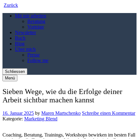
Zurück
Mit mir arbeiten
Beratung
Vorträge
Newsletter
Buch
Blog
Über mich
Presse
Follow me
Schliessen
Menü
Sieben Wege, wie du die Erfolge deiner
Arbeit sichtbar machen kannst
16. Januar 2025
by
Maren Martschenko
Schreibe einen Kommentar
Kategorie:
Marketing Blend
Coaching, Beratung, Trainings, Workshops bewirken im besten Fall