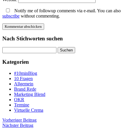
Notify me of followup comments via e-mail. You can also
subscribe
without commenting.
Nach Stichworten suchen
Suche
Kategorien
#10minBlog
10 Fragen
Allgemein
Brand Rede
Marketing Blend
OKR
Termine
Virtuelle Crema
Beitragsnavigation
Vorheriger
Vorheriger Beitrag
Nächster
Beitrag
Nächster Beitrag
Beiträg