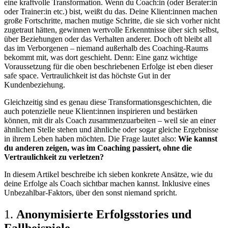
eine kraftvolle Transformation. Wenn du Coach:in (oder Berater:in
oder Trainer:in etc.) bist, weißt du das. Deine Klient:innen machen
große Fortschritte, machen mutige Schritte, die sie sich vorher nicht
zugetraut hätten, gewinnen wertvolle Erkenntnisse über sich selbst,
über Beziehungen oder das Verhalten anderer. Doch oft bleibt all
das im Verborgenen – niemand außerhalb des Coaching-Raums
bekommt mit, was dort geschieht. Denn: Eine ganz wichtige
Voraussetzung für die oben beschriebenen Erfolge ist eben dieser
safe space. Vertraulichkeit ist das höchste Gut in der
Kundenbeziehung.
Gleichzeitig sind es genau diese Transformationsgeschichten, die
auch potenzielle neue Klient:innen inspirieren und bestärken
können, mit dir als Coach zusammenzuarbeiten – weil sie an einer
ähnlichen Stelle stehen und ähnliche oder sogar gleiche Ergebnisse
in ihrem Leben haben möchten. Die Frage lautet also:
Wie kannst
du anderen zeigen, was im Coaching passiert, ohne die
Vertraulichkeit zu verletzen?
In diesem Artikel beschreibe ich sieben konkrete Ansätze, wie du
deine Erfolge als Coach sichtbar machen kannst. Inklusive eines
Unbezahlbar-Faktors, über den sonst niemand spricht.
1.
Anonymisierte Erfolgsstories und
Fallbeispiele