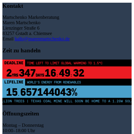
Kontakt
Martschenko Markenberatung
Maren Martschenko
Lienzinger Straße 6
83257 Gstadt a. Chiemsee
Email
hallo@marenmartschenko.de
Zeit zu handeln
DEADLINE
TIME LEFT TO LIMIT GLOBAL WARMING TO 1.5°C
2
347
16
49
31
YRS
DAYS
:
:
LIFELINE
LAND PROTECTED BY INDIGENOUS PEOPLE
43,500,000
km²
LION TREES | TEXAS COAL MINE WILL SOON BE HOME TO A 1.2GW SOLAR 
Öffnungszeiten
Montag – Donnerstag
10:00–18:00 Uhr