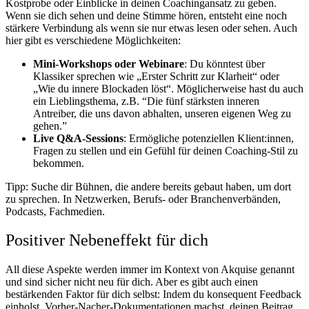
Kostprobe oder Einblicke in deinen Coachingansatz zu geben.
Wenn sie dich sehen und deine Stimme hören, entsteht eine noch
stärkere Verbindung als wenn sie nur etwas lesen oder sehen. Auch
hier gibt es verschiedene Möglichkeiten:
Mini-Workshops oder Webinare
: Du könntest über
Klassiker sprechen wie „Erster Schritt zur Klarheit“ oder
„Wie du innere Blockaden löst“. Möglicherweise hast du auch
ein Lieblingsthema, z.B. “Die fünf stärksten inneren
Antreiber, die uns davon abhalten, unseren eigenen Weg zu
gehen.”
Live Q&A-Sessions
: Ermögliche potenziellen Klient:innen,
Fragen zu stellen und ein Gefühl für deinen Coaching-Stil zu
bekommen.
Tipp: Suche dir Bühnen, die andere bereits gebaut haben, um dort
zu sprechen. In Netzwerken, Berufs- oder Branchenverbänden,
Podcasts, Fachmedien.
Positiver Nebeneffekt für dich
All diese Aspekte werden immer im Kontext von Akquise genannt
und sind sicher nicht neu für dich. Aber es gibt auch einen
bestärkenden Faktor für dich selbst: Indem du konsequent Feedback
einholst, Vorher-Nacher-Dokumentationen machst, deinen Beitrag