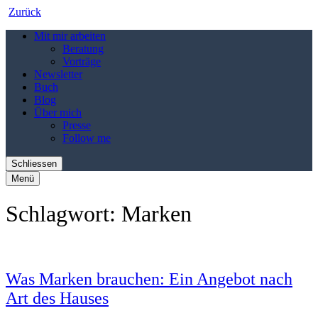
Zurück
Mit mir arbeiten
Beratung
Vorträge
Newsletter
Buch
Blog
Über mich
Presse
Follow me
Schliessen
Menü
Schlagwort:
Marken
Was Marken brauchen: Ein Angebot nach
Art des Hauses