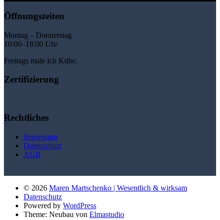
Öffnungszeiten
Montag – Donnerstag
10:00–18:00 Uhr
Freitags male ich Kühe.
Zertifizierung
Rechtliches
Impressum
Datenschutz
AGB
© 2026
Maren Martschenko | Wesentlich & wirksam
Datenschutz
Powered by
WordPress
Theme: Neubau von
Elmastudio