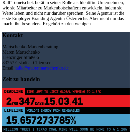
Ralf Tometschek berät in seiner Rolle als Identifire Unternehmen,
wie sie Mitarbeiter zu Markenbotschaftern entwickeln, indem sie
Werte leben und nicht nur darüber sprechen. Seine Agentur ist die
erste Employer Branding Agentur Österreichs. Aber nicht nur das
macht ihn besonders. Er gehört zu den wenigen…
Kontakt
Martschenko Markenberatung
Maren Martschenko
Lienzinger Straße 6
83257 Gstadt a. Chiemsee
Email
hallo@marenmartschenko.de
Zeit zu handeln
DEADLINE
TIME LEFT TO LIMIT GLOBAL WARMING TO 1.5°C
2
347
15
03
41
YRS
DAYS
:
:
LIFELINE
WORLD'S ENERGY FROM RENEWABLES
15
657273785%
.
 MILLION TREES | TEXAS COAL MINE WILL SOON BE HOME TO A 1.2GW SO