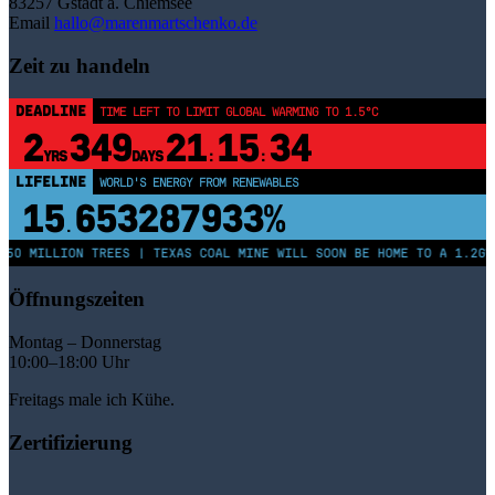
83257 Gstadt a. Chiemsee
Email
hallo@marenmartschenko.de
Zeit zu handeln
DEADLINE
TIME LEFT TO LIMIT GLOBAL WARMING TO 1.5°C
2
349
21
15
34
YRS
DAYS
:
:
LIFELINE
WORLD'S ENERGY FROM RENEWABLES
15
653287938%
.
250 MILLION TREES | TEXAS COAL MINE WILL SOON BE HOME TO A 1.2GW
Öffnungszeiten
Montag – Donnerstag
10:00–18:00 Uhr
Freitags male ich Kühe.
Zertifizierung