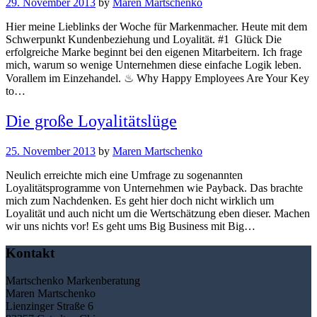
29. November 2013
by
Maren Martschenko
Hier meine Lieblinks der Woche für Markenmacher. Heute mit dem
Schwerpunkt Kundenbeziehung und Loyalität. #1 Glück Die
erfolgreiche Marke beginnt bei den eigenen Mitarbeitern. Ich frage
mich, warum so wenige Unternehmen diese einfache Logik leben.
Vorallem im Einzehandel. ♨ Why Happy Employees Are Your Key
to…
Die große Loyalitätslüge
25. November 2013
by
Maren Martschenko
Neulich erreichte mich eine Umfrage zu sogenannten
Loyalitätsprogramme von Unternehmen wie Payback. Das brachte
mich zum Nachdenken. Es geht hier doch nicht wirklich um
Loyalität und auch nicht um die Wertschätzung eben dieser. Machen
wir uns nichts vor! Es geht ums Big Business mit Big…
Kontakt
Martschenko Markenberatung
Maren Martschenko
Lienzinger Straße 6