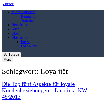
Zurück
Mit mir arbeiten
Beratung
Vorträge
Newsletter
Buch
Blog
Über mich
Presse
Follow me
Schliessen
Menü
Schlagwort:
Loyalität
Die Top fünf Aspekte für loyale
Kundenbeziehungen – Lieblinks KW
48/2013