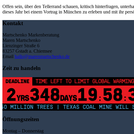
Offen sein, über den Tellerrand schauen, kritisch hinterfragen, unterh
dieses Jahr bei einem Vortrag in München zu erleben und mit ihr pers
Kontakt
Martschenko Markenberatung
Maren Martschenko
Lienzinger Straße 6
83257 Gstadt a. Chiemsee
Email
hallo@marenmartschenko.de
Zeit zu handeln
DEADLINE
TIME LEFT TO LIMIT GLOBAL WARMING
2
348
19
58
YRS
DAYS
:
:
0 MILLION TREES | TEXAS COAL MINE WILL SO
Öffnungszeiten
Montag – Donnerstag