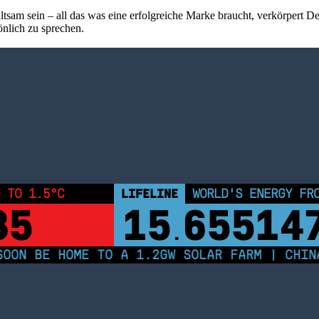
altsam sein – all das was eine erfolgreiche Marke braucht, verkörpert D
önlich zu sprechen.
 TO 1.5°C
LIFELINE
WORLD'S ENERGY FR
34
15
65514
.
ON BE HOME TO A 1.2GW SOLAR FARM | CHINA