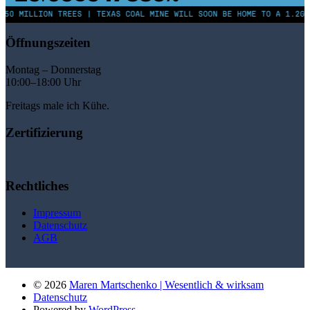
250 MILLION TREES | TEXAS COAL MINE WILL SOON BE HOME TO A 1.2GW
Öffnungszeiten
Montag – Donnerstag
10:00–18:00 Uhr
Freitags male ich Kühe.
Zertifizierung
Rechtliches
Impressum
Datenschutz
AGB
© 2026
Maren Martschenko | Wesentlich & wirksam
Datenschutz
Powered by
WordPress