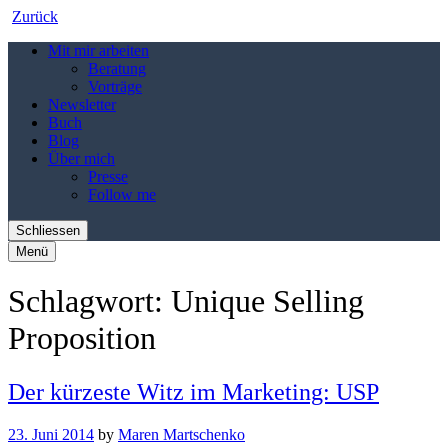
Zurück
Mit mir arbeiten
Beratung
Vorträge
Newsletter
Buch
Blog
Über mich
Presse
Follow me
Schliessen
Menü
Schlagwort:
Unique Selling
Proposition
Der kürzeste Witz im Marketing: USP
23. Juni 2014
by
Maren Martschenko