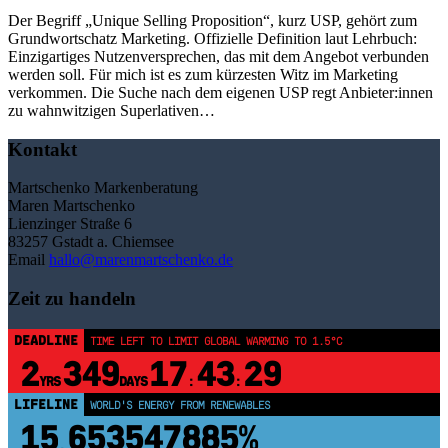
Der Begriff „Unique Selling Proposition“, kurz USP, gehört zum
Grundwortschatz Marketing. Offizielle Definition laut Lehrbuch:
Einzigartiges Nutzenversprechen, das mit dem Angebot verbunden
werden soll. Für mich ist es zum kürzesten Witz im Marketing
verkommen. Die Suche nach dem eigenen USP regt Anbieter:innen
zu wahnwitzigen Superlativen…
Kontakt
Martschenko Markenberatung
Maren Martschenko
Lienzinger Straße 6
83257 Gstadt a. Chiemsee
Email
hallo@marenmartschenko.de
Zeit zu handeln
DEADLINE
TIME LEFT TO LIMIT GLOBAL WARMING TO 1.5°C
2
349
17
43
29
YRS
DAYS
:
:
LIFELINE
WORLD'S ENERGY FROM RENEWABLES
15
653547890%
.