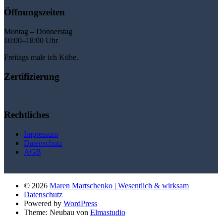
Öffnungszeiten
Montag – Donnerstag
10:00–18:00 Uhr
Freitags male ich Kühe.
Zertifizierung
Rechtliches
Impressum
Datenschutz
AGB
© 2026
Maren Martschenko | Wesentlich & wirksam
Datenschutz
Powered by
WordPress
Theme: Neubau von
Elmastudio