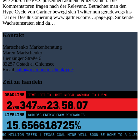
wie 2009. Die FAZ präsentiert aktuelle Nutzerzahlen. Die
Kommentatoren fragen nach der Relevanz. Betrachtet man den
Hype Cycle von Gartner bewegt sich Twitter nun geradewegs ins
Tal der Desillusionierung www.gartner.com/…/page.jsp. Sinkende
Wachstumsraten sind da…
Kontakt
Martschenko Markenberatung
Maren Martschenko
Lienzinger Straße 6
83257 Gstadt a. Chiemsee
Email
hallo@marenmartschenko.de
Zeit zu handeln
DEADLINE
TIME LEFT TO LIMIT GLOBAL WARMING TO 1.5°C
2
347
23
58
07
YRS
DAYS
:
:
LIFELINE
WORLD'S ENERGY FROM RENEWABLES
15
656618730%
.
250 MILLION TREES | TEXAS COAL MINE WILL SOON BE HOME TO A 1.2GW