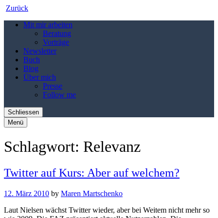
Zurück
Mit mir arbeiten
Beratung
Vorträge
Newsletter
Buch
Blog
Über mich
Presse
Follow me
Schliessen
Menü
Schlagwort:
Relevanz
Twitter auf Kurs: Aber auf welchem?
12. März 2010
by
Maren Martschenko
Laut Nielsen wächst Twitter wieder, aber bei Weitem nicht mehr so