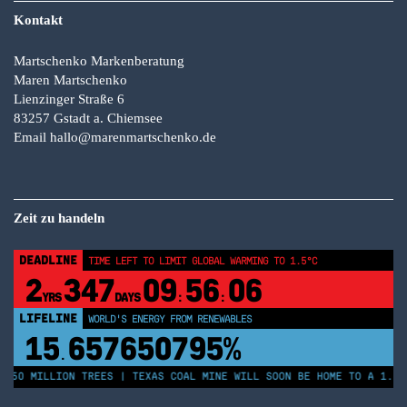
Kontakt
Martschenko Markenberatung
Maren Martschenko
Lienzinger Straße 6
83257 Gstadt a. Chiemsee
Email
hallo@marenmartschenko.de
Zeit zu handeln
DEADLINE
TIME LEFT TO LIMIT GLOBAL WARMING TO 1.5°C
2
347
09
56
05
YRS
DAYS
:
:
LIFELINE
WORLD'S ENERGY FROM RENEWABLES
15
657650800%
.
 250 MILLION TREES | TEXAS COAL MINE WILL SOON BE HOME TO A 1.2G