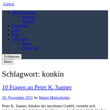
Zurück
Mit mir arbeiten
Beratung
Vorträge
Newsletter
Buch
Blog
Über mich
Presse
Follow me
Schliessen
Menü
Schlagwort:
konkin
10 Fragen an Peter K. Sanner
30. November 2011
by
Maren Martschenko
Peter K. Sanner, Inhaber der uncubator GmbH, versteht sich