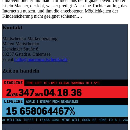
unkoventioneller Inkubator für Ideen aus der digitalen Welt. Und er
ist ein Macher, der lebt, was er predigt. Als seine Tochter anfing, das
Internet zu nutzen, und ihm die angebotenen Möglichkeiten der
Kindersicherung nicht geeignet schienen,…
Kontakt
Martschenko Markenberatung
Maren Martschenko
Lienzinger Straße 6
83257 Gstadt a. Chiemsee
Email
hallo@marenmartschenko.de
Zeit zu handeln
DEADLINE
TIME LEFT TO LIMIT GLOBAL WARMING TO 1.5°C
2
347
04
18
36
YRS
DAYS
:
:
LIFELINE
WORLD'S ENERGY FROM RENEWABLES
15
658064467%
.
50 MILLION TREES | TEXAS COAL MINE WILL SOON BE HOME TO A 1.2GW 