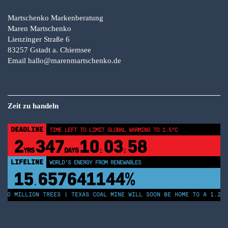
Martschenko Markenberatung
Maren Martschenko
Lienzinger Straße 6
83257 Gstadt a. Chiemsee
Email
hallo@marenmartschenko.de
Zeit zu handeln
DEADLINE
TIME LEFT TO LIMIT GLOBAL WARMING TO 1.5°C
2
347
10
03
58
YRS
DAYS
:
:
LIFELINE
WORLD'S ENERGY FROM RENEWABLES
15
657641144%
.
250 MILLION TREES | TEXAS COAL MINE WILL SOON BE HOME TO A 1.2GW