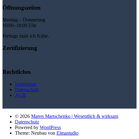
Öffnungszeiten
Montag – Donnerstag
10:00–18:00 Uhr
Freitags male ich Kühe.
Zertifizierung
Rechtliches
Impressum
Datenschutz
AGB
© 2026
Maren Martschenko | Wesentlich & wirksam
Datenschutz
Powered by
WordPress
Theme: Neubau von
Elmastudio