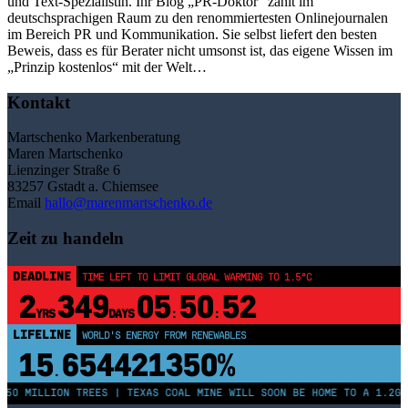
und Text-Spezialistin. Ihr Blog „PR-Doktor“ zählt im
deutschsprachigen Raum zu den renommiertesten Onlinejournalen
im Bereich PR und Kommunikation. Sie selbst liefert den besten
Beweis, dass es für Berater nicht umsonst ist, das eigene Wissen im
„Prinzip kostenlos“ mit der Welt…
Kontakt
Martschenko Markenberatung
Maren Martschenko
Lienzinger Straße 6
83257 Gstadt a. Chiemsee
Email
hallo@marenmartschenko.de
Zeit zu handeln
DEADLINE
TIME LEFT TO LIMIT GLOBAL WARMING TO 1.5°C
2
349
05
50
52
YRS
DAYS
:
:
LIFELINE
WORLD'S ENERGY FROM RENEWABLES
15
654421355%
.
250 MILLION TREES | TEXAS COAL MINE WILL SOON BE HOME TO A 1.2GW