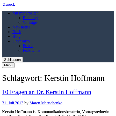
Zurück
Mit mir arbeiten
Beratung
Vorträge
Newsletter
Buch
Blog
Über mich
Presse
Follow me
Schliessen
Menü
Schlagwort:
Kerstin Hoffmann
10 Fragen an Dr. Kerstin Hoffmann
31. Juli 2013
by
Maren Martschenko
Kerstin Hoffmann ist Kommunikationsberaterin, Vortragsrednerin