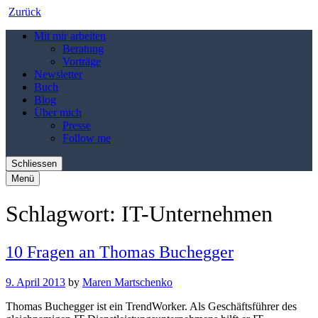
Zurück
Mit mir arbeiten
Beratung
Vorträge
Newsletter
Buch
Blog
Über mich
Presse
Follow me
Schliessen
Menü
Schlagwort:
IT-Unternehmen
10 Fragen an Thomas Buchegger
9. April 2013
by
Maren Martschenko
Thomas Buchegger ist ein TrendWorker. Als Geschäftsführer des