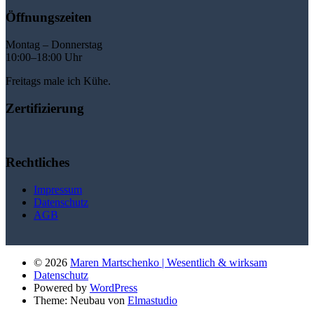
Öffnungszeiten
Montag – Donnerstag
10:00–18:00 Uhr
Freitags male ich Kühe.
Zertifizierung
Rechtliches
Impressum
Datenschutz
AGB
© 2026
Maren Martschenko | Wesentlich & wirksam
Datenschutz
Powered by
WordPress
Theme: Neubau von
Elmastudio