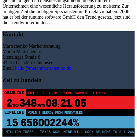
gleichnamigen IT-Dienstleistungsunternehmens hilft er IT-
Unternehmen eine wesentliche Herausforderung zu meistern: Zur
richtigen Zeit die richtigen Spezialisten im Projekt zu haben. 2006
hat er bei der runtime software GmbH den Trend gesetzt, jetzt sind
die Trendworker in der…
Kontakt
Martschenko Markenberatung
Maren Martschenko
Lienzinger Straße 6
83257 Gstadt a. Chiemsee
Email
hallo@marenmartschenko.de
Zeit zu handeln
DEADLINE
TIME LEFT TO LIMIT GLOBAL WARMING TO 1.5°C
2
348
08
21
04
YRS
DAYS
:
:
LIFELINE
WORLD'S ENERGY FROM RENEWABLES
15
656002249%
.
50 MILLION TREES | TEXAS COAL MINE WILL SOON BE HOME TO A 1.2GW 