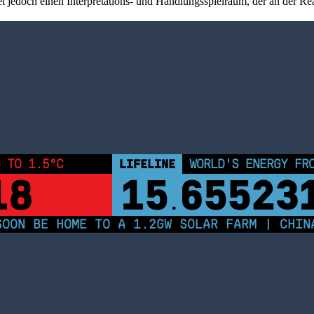
t jedoch einen Interpretations- und Handlungsspielraum, der an der Rea
 TO 1.5°C
LIFELINE
WORLD'S ENERGY FR
18
15
65523
.
ON BE HOME TO A 1.2GW SOLAR FARM | CHINA