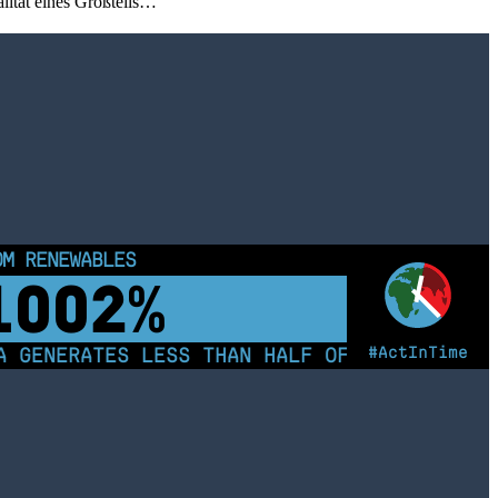
lität eines Großteils…
OM RENEWABLES
1007%
#ActInTime
 GENERATES LESS THAN HALF OF ITS ELECTRIC