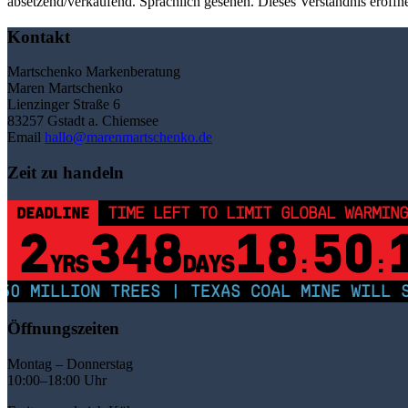
absetzend/verkaufend. Sprachlich gesehen. Dieses Verständnis eröffne
Kontakt
Martschenko Markenberatung
Maren Martschenko
Lienzinger Straße 6
83257 Gstadt a. Chiemsee
Email
hallo@marenmartschenko.de
Zeit zu handeln
DEADLINE
TIME LEFT TO LIMIT GLOBAL WARMING
2
348
18
50
YRS
DAYS
:
:
0 MILLION TREES | TEXAS COAL MINE WILL SO
Öffnungszeiten
Montag – Donnerstag
10:00–18:00 Uhr