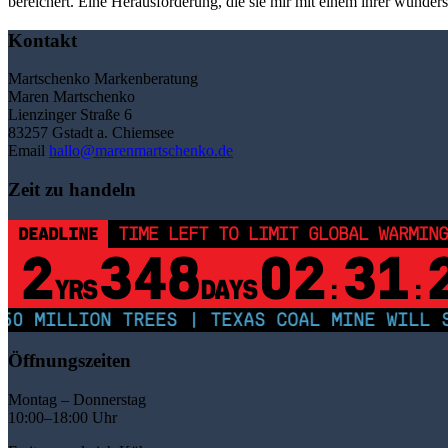
bereichert. Eine Herausforderung, die sie mir mit einem ihrer wund
Kontakt
Martschenko Markenberatung
Maren Martschenko
Lienzinger Straße 6
83257 Gstadt a. Chiemsee
Email
hallo@marenmartschenko.de
Zeit zu handeln
DEADLINE
TIME LEFT TO LIMIT GLOBAL WARMING
2
348
02
31
YRS
DAYS
:
:
0 MILLION TREES | TEXAS COAL MINE WILL SO
Öffnungszeiten
Montag – Donnerstag
10:00–18:00 Uhr