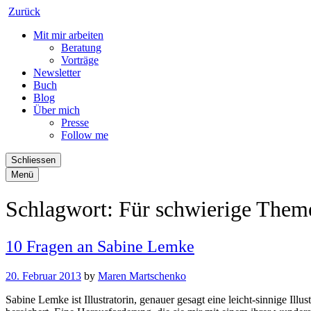
Zurück
Mit mir arbeiten
Beratung
Vorträge
Newsletter
Buch
Blog
Über mich
Presse
Follow me
Schliessen
Menü
Schlagwort:
Für schwierige Theme
10 Fragen an Sabine Lemke
20. Februar 2013
by
Maren Martschenko
Sabine Lemke ist Illustratorin, genauer gesagt eine leicht-sinnige Ill