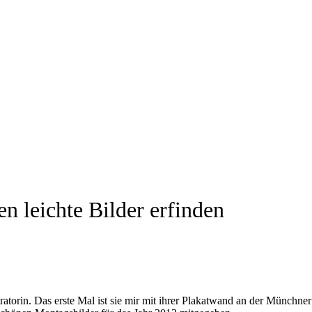
n leichte Bilder erfinden
ustratorin. Das erste Mal ist sie mir mit ihrer Plakatwand an der Münch