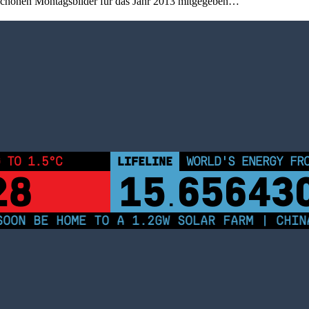
erschönen Montagsbilder für das Jahr 2013 mitgegeben…
 TO 1.5°C
LIFELINE
WORLD'S ENERGY FR
28
15
65643
.
ON BE HOME TO A 1.2GW SOLAR FARM | CHINA