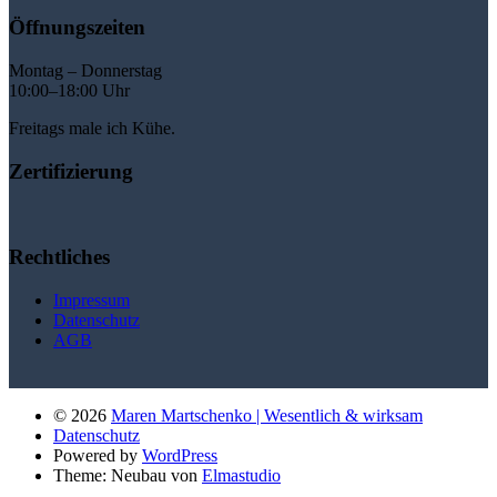
Öffnungszeiten
Montag – Donnerstag
10:00–18:00 Uhr
Freitags male ich Kühe.
Zertifizierung
Rechtliches
Impressum
Datenschutz
AGB
© 2026
Maren Martschenko | Wesentlich & wirksam
Datenschutz
Powered by
WordPress
Theme: Neubau von
Elmastudio