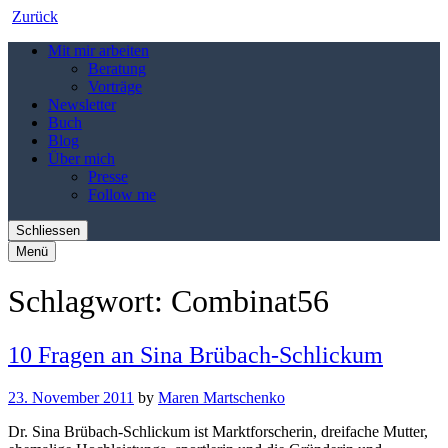
Zurück
Mit mir arbeiten
Beratung
Vorträge
Newsletter
Buch
Blog
Über mich
Presse
Follow me
Schliessen
Menü
Schlagwort:
Combinat56
10 Fragen an Sina Brübach-Schlickum
23. November 2011
by
Maren Martschenko
Dr. Sina Brübach-Schlickum ist Marktforscherin, dreifache Mutter,