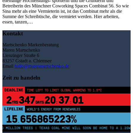
ehemalige Hochleistungs- sportlerin und die Gründerin und
Betreiberin des Münchner Coworking Spaces Combinat 56. So wie
Sina mehr als eine Vermieterin ist, ist das Combinat mehr als die
Summe der Schreibtische, die vermietet werden. Hier arbeiten,
essen, tanzen,…
Kontakt
Martschenko Markenberatung
Maren Martschenko
Lienzinger Straße 6
83257 Gstadt a. Chiemsee
Email
hallo@marenmartschenko.de
Zeit zu handeln
DEADLINE
TIME LEFT TO LIMIT GLOBAL WARMING TO 1.5°C
2
347
20
37
01
YRS
DAYS
:
:
LIFELINE
WORLD'S ENERGY FROM RENEWABLES
15
656865223%
.
50 MILLION TREES | TEXAS COAL MINE WILL SOON BE HOME TO A 1.2GW 