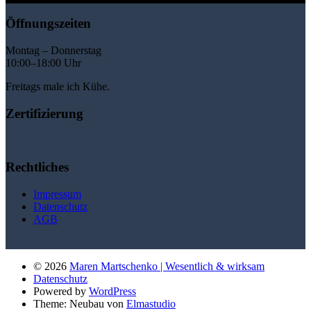
Öffnungszeiten
Montag – Donnerstag
10:00–18:00 Uhr
Freitags male ich Kühe.
Zertifizierung
Rechtliches
Impressum
Datenschutz
AGB
© 2026
Maren Martschenko | Wesentlich & wirksam
Datenschutz
Powered by
WordPress
Theme: Neubau von
Elmastudio