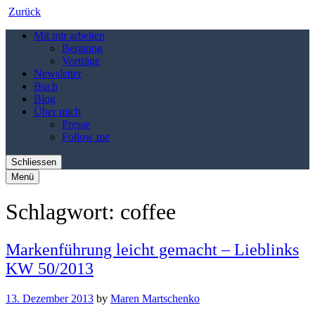
Zurück
Mit mir arbeiten
Beratung
Vorträge
Newsletter
Buch
Blog
Über mich
Presse
Follow me
Schliessen
Menü
Schlagwort:
coffee
Markenführung leicht gemacht – Lieblinks
KW 50/2013
13. Dezember 2013
by
Maren Martschenko