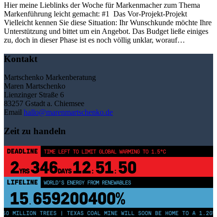
Hier meine Lieblinks der Woche für Markenmacher zum Thema
Markenführung leicht gemacht: #1 Das Vor-Projekt-Projekt
Vielleicht kennen Sie diese Situation: Ihr Wunschkunde möchte Ihre
Unterstützung und bittet um ein Angebot. Das Budget ließe einiges
zu, doch in dieser Phase ist es noch völlig unklar, worauf…
Kontakt
Martschenko Markenberatung
Maren Martschenko
Lienzinger Straße 6
83257 Gstadt a. Chiemsee
Email
hallo@marenmartschenko.de
Zeit zu handeln
DEADLINE
TIME LEFT TO LIMIT GLOBAL WARMING TO 1.5°C
2
346
12
51
50
YRS
DAYS
:
:
LIFELINE
WORLD'S ENERGY FROM RENEWABLES
15
659200400%
.
250 MILLION TREES | TEXAS COAL MINE WILL SOON BE HOME TO A 1.2GW