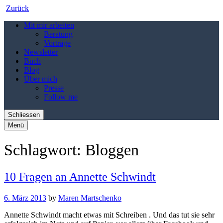
Zurück
Mit mir arbeiten
Beratung
Vorträge
Newsletter
Buch
Blog
Über mich
Presse
Follow me
Schliessen
Menü
Schlagwort:
Bloggen
10 Fragen an Annette Schwindt
6. März 2013
by
Maren Martschenko
Annette Schwindt macht etwas mit Schreiben . Und das tut sie sehr