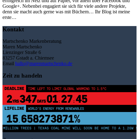
erfolgreich im Netz und auf Papier, vor allem über Facebook und
Google+. Nebenbei engagiert sie sich für viele andere Projekte,
denn sie macht auch gerne was mit Büchern… Ihr Blog ist meine
erste…
Kontakt
Martschenko Markenberatung
Maren Martschenko
Lienzinger Straße 6
83257 Gstadt a. Chiemsee
Email
hallo@marenmartschenko.de
Zeit zu handeln
DEADLINE
TIME LEFT TO LIMIT GLOBAL WARMING TO 1.5°C
2
347
01
27
45
YRS
DAYS
:
:
LIFELINE
WORLD'S ENERGY FROM RENEWABLES
15
658273871%
.
 MILLION TREES | TEXAS COAL MINE WILL SOON BE HOME TO A 1.2GW SO