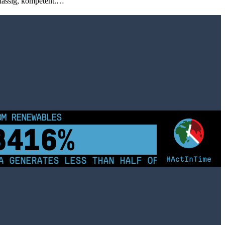
lässig, kompetent.…
OM RENEWABLES
8422%
#ActInTime
 GENERATES LESS THAN HALF OF ITS ELECTRIC