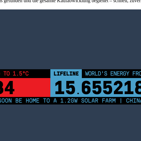
 gefunden und die gesamte Kaufabwicklung begleitet – schnell, zuver
 TO 1.5°C
LIFELINE
WORLD'S ENERGY FR
34
15
65521
.
ON BE HOME TO A 1.2GW SOLAR FARM | CHINA