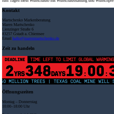
fünf Tagen mein Wunschauto mit Wunschausstattung und Wunschpreis
Kontakt
Martschenko Markenberatung
Maren Martschenko
Lienzinger Straße 6
83257 Gstadt a. Chiemsee
Email
hallo@marenmartschenko.de
Zeit zu handeln
DEADLINE
TIME LEFT TO LIMIT GLOBAL WARMING
2
348
19
00
YRS
DAYS
:
:
0 MILLION TREES | TEXAS COAL MINE WILL SO
Öffnungszeiten
Montag – Donnerstag
10:00–18:00 Uhr