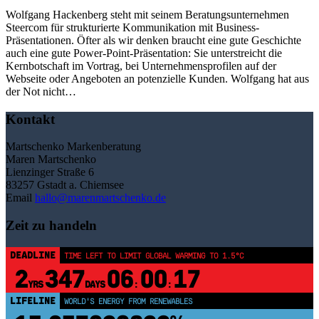
Wolfgang Hackenberg steht mit seinem Beratungsunternehmen
Steercom für strukturierte Kommunikation mit Business-
Präsentationen. Öfter als wir denken braucht eine gute Geschichte
auch eine gute Power-Point-Präsentation: Sie unterstreicht die
Kernbotschaft im Vortrag, bei Unternehmensprofilen auf der
Webseite oder Angeboten an potenzielle Kunden. Wolfgang hat aus
der Not nicht…
Kontakt
Martschenko Markenberatung
Maren Martschenko
Lienzinger Straße 6
83257 Gstadt a. Chiemsee
Email
hallo@marenmartschenko.de
Zeit zu handeln
DEADLINE
TIME LEFT TO LIMIT GLOBAL WARMING TO 1.5°C
2
347
06
00
16
YRS
DAYS
:
:
LIFELINE
WORLD'S ENERGY FROM RENEWABLES