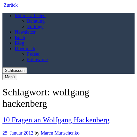
Zurück
Mit mir arbeiten
Beratung
Vorträge
Newsletter
Buch
Blog
Über mich
Presse
Follow me
Schliessen
Menü
Schlagwort:
wolfgang
hackenberg
10 Fragen an Wolfgang Hackenberg
25. Januar 2012
by
Maren Martschenko