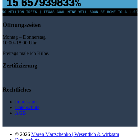
15
657939838%
.
250 MILLION TREES | TEXAS COAL MINE WILL SOON BE HOME TO A 1.2GW
Öffnungszeiten
Montag – Donnerstag
10:00–18:00 Uhr
Freitags male ich Kühe.
Zertifizierung
Rechtliches
Impressum
Datenschutz
AGB
© 2026
Maren Martschenko | Wesentlich & wirksam
Datenschutz