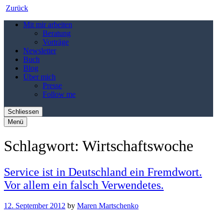
Zurück
Mit mir arbeiten
Beratung
Vorträge
Newsletter
Buch
Blog
Über mich
Presse
Follow me
Schliessen
Menü
Schlagwort:
Wirtschaftswoche
Service ist in Deutschland ein Fremdwort.
Vor allem ein falsch Verwendetes.
12. September 2012
by
Maren Martschenko