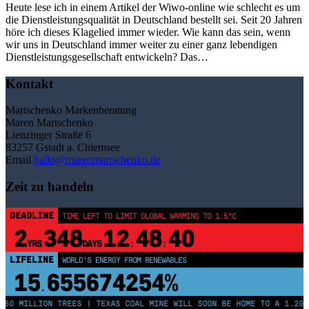
Heute lese ich in einem Artikel der Wiwo-online wie schlecht es um
die Dienstleistungsqualität in Deutschland bestellt sei. Seit 20 Jahren
höre ich dieses Klagelied immer wieder. Wie kann das sein, wenn
wir uns in Deutschland immer weiter zu einer ganz lebendigen
Dienstleistungsgesellschaft entwickeln? Das…
Kontakt
Martschenko Markenberatung
Maren Martschenko
Lienzinger Straße 6
83257 Gstadt a. Chiemsee
Email
hallo@marenmartschenko.de
Zeit zu handeln
DEADLINE
TIME LEFT TO LIMIT GLOBAL WARMING TO 1.5°C
2
348
12
48
40
YRS
DAYS
:
:
LIFELINE
WORLD'S ENERGY FROM RENEWABLES
15
655674260%
.
250 MILLION TREES | TEXAS COAL MINE WILL SOON BE HOME TO A 1.2GW