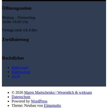
Öffnungszeiten
Montag – Donnerstag
10:00–18:00 Uhr
Freitags male ich Kühe.
Zertifizierung
Rechtliches
Impressum
Datenschutz
AGB
© 2026
Maren Martschenko | Wesentlich & wirksam
Datenschutz
Powered by
WordPress
Theme: Neubau von
Elmastudio