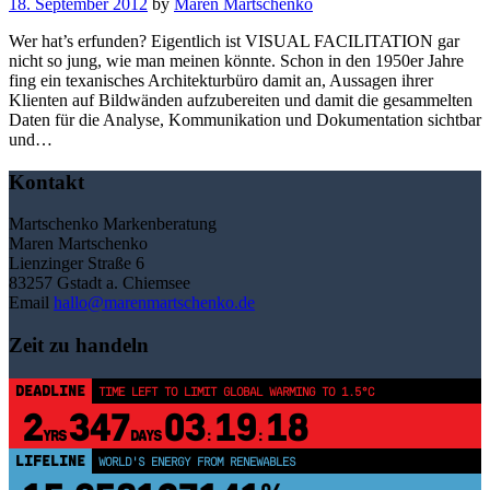
18. September 2012
by
Maren Martschenko
Wer hat’s erfunden? Eigentlich ist VISUAL FACILITATION gar
nicht so jung, wie man meinen könnte. Schon in den 1950er Jahre
fing ein texanisches Architekturbüro damit an, Aussagen ihrer
Klienten auf Bildwänden aufzubereiten und damit die gesammelten
Daten für die Analyse, Kommunikation und Dokumentation sichtbar
und…
Kontakt
Martschenko Markenberatung
Maren Martschenko
Lienzinger Straße 6
83257 Gstadt a. Chiemsee
Email
hallo@marenmartschenko.de
Zeit zu handeln
DEADLINE
TIME LEFT TO LIMIT GLOBAL WARMING TO 1.5°C
2
347
03
19
18
YRS
DAYS
:
:
LIFELINE
WORLD'S ENERGY FROM RENEWABLES