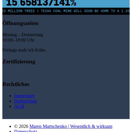
15
658137147%
.
250 MILLION TREES | TEXAS COAL MINE WILL SOON BE HOME TO A 1.2GW
Öffnungszeiten
Montag – Donnerstag
10:00–18:00 Uhr
Freitags male ich Kühe.
Zertifizierung
Rechtliches
Impressum
Datenschutz
AGB
© 2026
Maren Martschenko | Wesentlich & wirksam
Datenschutz