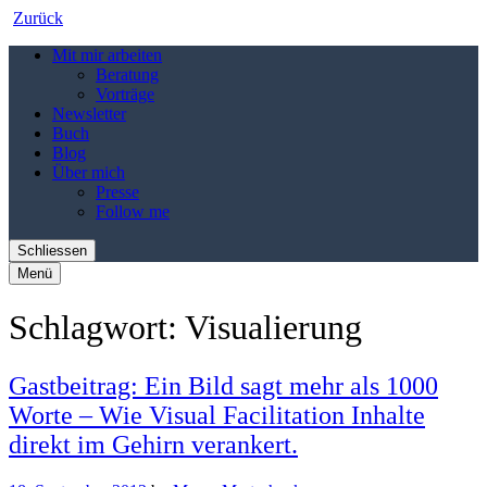
Zurück
Mit mir arbeiten
Beratung
Vorträge
Newsletter
Buch
Blog
Über mich
Presse
Follow me
Schliessen
Menü
Schlagwort:
Visualierung
Gastbeitrag: Ein Bild sagt mehr als 1000
Worte – Wie Visual Facilitation Inhalte
direkt im Gehirn verankert.