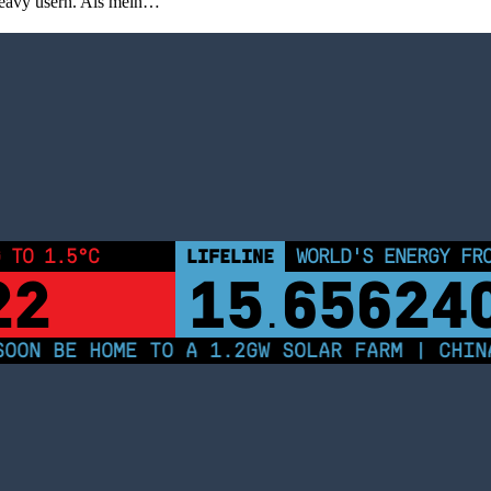
heavy usern. Als mein…
 TO 1.5°C
LIFELINE
WORLD'S ENERGY FR
22
15
65624
.
ON BE HOME TO A 1.2GW SOLAR FARM | CHINA