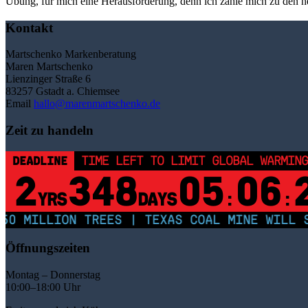
Übung, für mich eine Herausforderung, denn ich zähle mich zu den 
Kontakt
Martschenko Markenberatung
Maren Martschenko
Lienzinger Straße 6
83257 Gstadt a. Chiemsee
Email
hallo@marenmartschenko.de
Zeit zu handeln
DEADLINE
TIME LEFT TO LIMIT GLOBAL WARMING
2
348
05
06
YRS
DAYS
:
:
0 MILLION TREES | TEXAS COAL MINE WILL SO
Öffnungszeiten
Montag – Donnerstag
10:00–18:00 Uhr