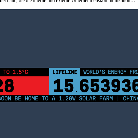
ründet hatte, die die interne und externe Unternehmenskommunikation…
 TO 1.5°C
LIFELINE
WORLD'S ENERGY FR
28
15
65393
.
ON BE HOME TO A 1.2GW SOLAR FARM | CHINA 