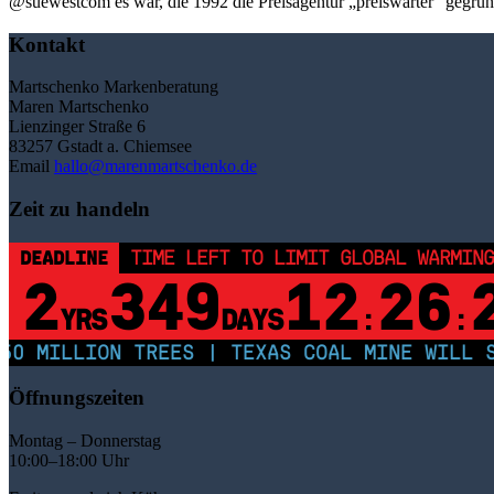
@suewestcom es war, die 1992 die Prei­sagen­tur „preis­wär­ter” geg
Kontakt
Martschenko Markenberatung
Maren Martschenko
Lienzinger Straße 6
83257 Gstadt a. Chiemsee
Email
hallo@marenmartschenko.de
Zeit zu handeln
DEADLINE
TIME LEFT TO LIMIT GLOBAL WARMING
2
349
12
26
YRS
DAYS
:
:
0 MILLION TREES | TEXAS COAL MINE WILL SO
Öffnungszeiten
Montag – Donnerstag
10:00–18:00 Uhr