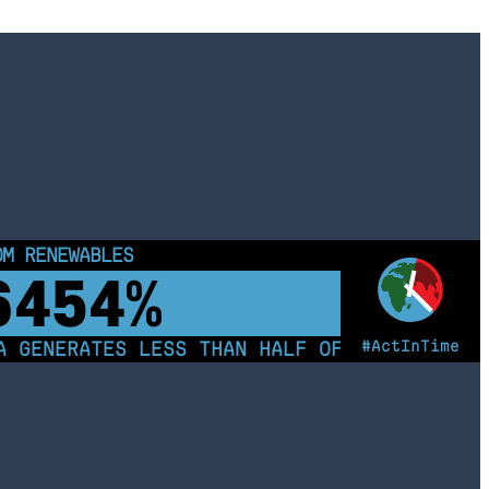
OM RENEWABLES
6459%
#ActInTime
GENERATES LESS THAN HALF OF ITS ELECTRIC