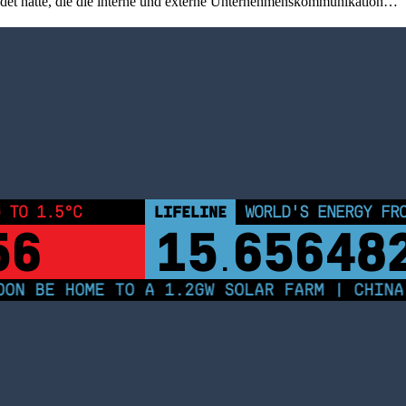
ründet hatte, die die interne und externe Unternehmenskommunikation…
 TO 1.5°C
LIFELINE
WORLD'S ENERGY FR
56
15
65648
.
N BE HOME TO A 1.2GW SOLAR FARM | CHINA 