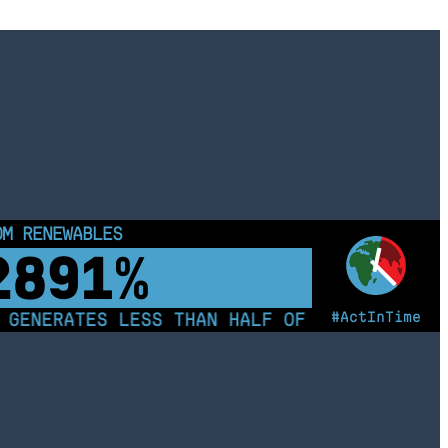
OM RENEWABLES
2896%
#ActInTime
GENERATES LESS THAN HALF OF ITS ELECTRICI