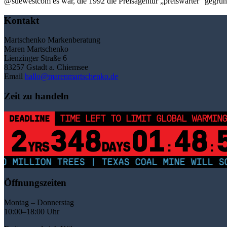
@suewestcom es war, die 1992 die Prei­sagen­tur „preis­wär­ter” geg
Kontakt
Martschenko Markenberatung
Maren Martschenko
Lienzinger Straße 6
83257 Gstadt a. Chiemsee
Email
hallo@marenmartschenko.de
Zeit zu handeln
DEADLINE
TIME LEFT TO LIMIT GLOBAL WARMING
2
348
01
48
YRS
DAYS
:
:
 MILLION TREES | TEXAS COAL MINE WILL SOO
Öffnungszeiten
Montag – Donnerstag
10:00–18:00 Uhr