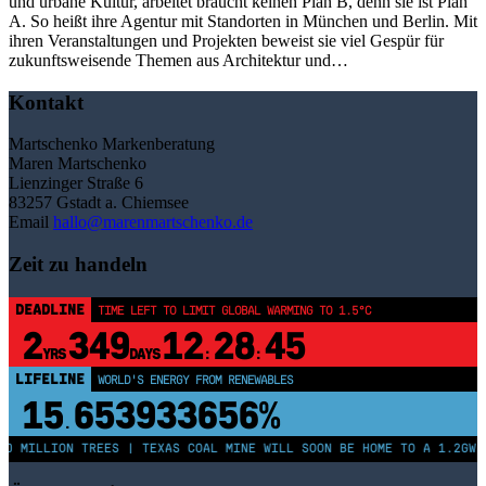
und urbane Kultur, arbeitet braucht keinen Plan B, denn sie ist Plan
A. So heißt ihre Agentur mit Standorten in München und Berlin. Mit
ihren Veranstaltungen und Projekten beweist sie viel Gespür für
zukunftsweisende Themen aus Architektur und…
Kontakt
Martschenko Markenberatung
Maren Martschenko
Lienzinger Straße 6
83257 Gstadt a. Chiemsee
Email
hallo@marenmartschenko.de
Zeit zu handeln
DEADLINE
TIME LEFT TO LIMIT GLOBAL WARMING TO 1.5°C
2
349
12
28
45
YRS
DAYS
:
:
LIFELINE
WORLD'S ENERGY FROM RENEWABLES
15
653933656%
.
50 MILLION TREES | TEXAS COAL MINE WILL SOON BE HOME TO A 1.2GW 