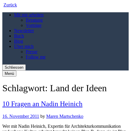
Zurück
Mit mir arbeiten
Beratung
Vorträge
Newsletter
Buch
Blog
Über mich
Presse
Follow me
Schliessen
Menü
Schlagwort:
Land der Ideen
10 Fragen an Nadin Heinich
16. November 2011
by
Maren Martschenko
Wer mit Nadin Heinich, Expertin für Architekturkommunikation