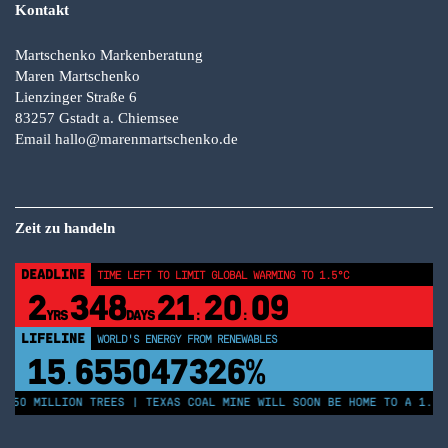
Kontakt
Martschenko Markenberatung
Maren Martschenko
Lienzinger Straße 6
83257 Gstadt a. Chiemsee
Email
hallo@marenmartschenko.de
Zeit zu handeln
DEADLINE
TIME LEFT TO LIMIT GLOBAL WARMING TO 1.5°C
2
348
21
20
09
YRS
DAYS
:
:
LIFELINE
WORLD'S ENERGY FROM RENEWABLES
15
655047331%
.
 250 MILLION TREES | TEXAS COAL MINE WILL SOON BE HOME TO A 1.2G