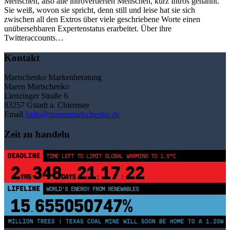
Menschen, also alle introvertierten Menschen, kurz Intros genannt.
Sie weiß, wovon sie spricht, denn still und leise hat sie sich
zwischen all den Extros über viele geschriebene Worte einen
unübersehbaren Expertenstatus erarbeitet. Über ihre
Twitteraccounts…
Kontakt
Martschenko Markenberatung
Maren Martschenko
Lienzinger Straße 6
83257 Gstadt a. Chiemsee
Email
hallo@marenmartschenko.de
Zeit zu handeln
DEADLINE
TIME LEFT TO LIMIT GLOBAL WARMING TO 1.5°C
2
348
21
17
22
YRS
DAYS
:
:
LIFELINE
WORLD'S ENERGY FROM RENEWABLES
15
655050752%
.
0 MILLION TREES | TEXAS COAL MINE WILL SOON BE HOME TO A 1.2GW S