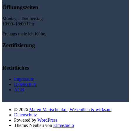
Öffnungszeiten
Montag – Donnerstag
10:00–18:00 Uhr
Freitags male ich Kühe.
Zertifizierung
Rechtliches
Impressum
Datenschutz
AGB
© 2026
Maren Martschenko | Wesentlich & wirksam
Datenschutz
Powered by
WordPress
Theme: Neubau von
Elmastudio