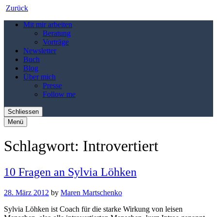
Zurück
Mit mir arbeiten
Beratung
Vorträge
Newsletter
Buch
Blog
Über mich
Presse
Follow me
Schliessen
Menü
Schlagwort:
Introvertiert
10 Fragen an Sylvia Löhken
28. März 2012
by
Maren Martschenko
Sylvia Löhken ist Coach für die starke Wirkung von leisen