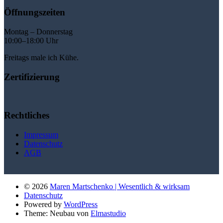
Öffnungszeiten
Montag – Donnerstag
10:00–18:00 Uhr
Freitags male ich Kühe.
Zertifizierung
Rechtliches
Impressum
Datenschutz
AGB
© 2026
Maren Martschenko | Wesentlich & wirksam
Datenschutz
Powered by
WordPress
Theme: Neubau von
Elmastudio