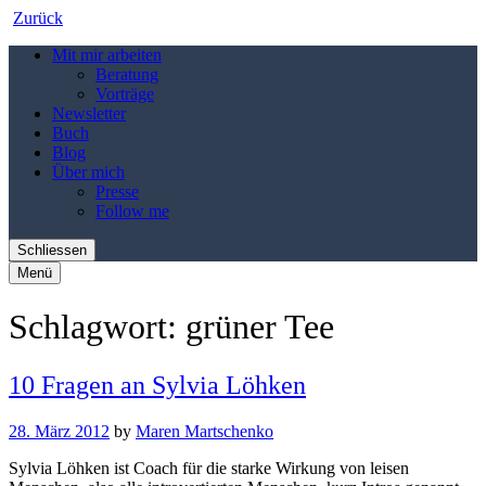
Zurück
Mit mir arbeiten
Beratung
Vorträge
Newsletter
Buch
Blog
Über mich
Presse
Follow me
Schliessen
Menü
Schlagwort:
grüner Tee
10 Fragen an Sylvia Löhken
28. März 2012
by
Maren Martschenko
Sylvia Löhken ist Coach für die starke Wirkung von leisen