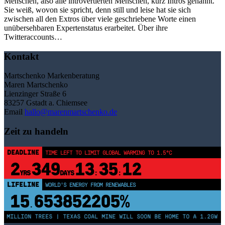
Menschen, also alle introvertierten Menschen, kurz Intros genannt.
Sie weiß, wovon sie spricht, denn still und leise hat sie sich
zwischen all den Extros über viele geschriebene Worte einen
unübersehbaren Expertenstatus erarbeitet. Über ihre
Twitteraccounts…
Kontakt
Martschenko Markenberatung
Maren Martschenko
Lienzinger Straße 6
83257 Gstadt a. Chiemsee
Email
hallo@marenmartschenko.de
Zeit zu handeln
DEADLINE
TIME LEFT TO LIMIT GLOBAL WARMING TO 1.5°C
2
349
13
35
12
YRS
DAYS
:
:
LIFELINE
WORLD'S ENERGY FROM RENEWABLES
15
653852205%
.
0 MILLION TREES | TEXAS COAL MINE WILL SOON BE HOME TO A 1.2GW S