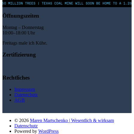
250 MILLION TREES | TEXAS COAL MINE WILL SOON BE HOME TO A 1.2GW
Öffnungszeiten
Montag – Donnerstag
10:00–18:00 Uhr
Freitags male ich Kühe.
Zertifizierung
Rechtliches
Impressum
Datenschutz
AGB
© 2026
Maren Martschenko | Wesentlich & wirksam
Datenschutz
Powered by
WordPress