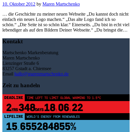
10. Oktober 2012
by
Maren Martschenko
… die Geschichte zu meiner neuen Webseite „Du kannst doch nicht
einfach ein neues Logo machen.“ „Das alte Logo fand ich so
schön.“ „Die Seite ist so schön klar.“ Einerseits. „Du bist in echt viel
lebendiger als auf den Bildern Deiner Webseite.“ „Du bringst die…
Kontakt
Martschenko Markenberatung
Maren Martschenko
Lienzinger Straße 6
83257 Gstadt a. Chiemsee
Email
hallo@marenmartschenko.de
Zeit zu handeln
DEADLINE
TIME LEFT TO LIMIT GLOBAL WARMING TO 1.5°C
2
348
18
06
22
YRS
DAYS
:
:
LIFELINE
WORLD'S ENERGY FROM RENEWABLES
15
655284860%
.