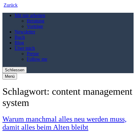
Zurück
Mit mir arbeiten
Beratung
Vorträge
Newsletter
Buch
Blog
Über mich
Presse
Follow me
Schliessen
Menü
Schlagwort:
content management
system
Warum manchmal alles neu werden muss,
damit alles beim Alten bleibt