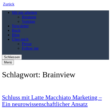
Zurück
Mit mir arbeiten
Beratung
Vorträge
Newsletter
Buch
Blog
Über mich
Presse
Follow me
Schliessen
Menü
Schlagwort:
Brainview
Schluss mit Latte Macchiato Marketing –
Ein neurowissenschaftlicher Ansatz