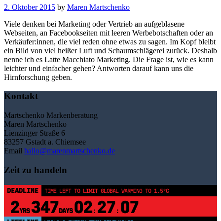
2. Oktober 2015
by
Maren Martschenko
Viele denken bei Marketing oder Vertrieb an aufgeblasene
Webseiten, an Facebookseiten mit leeren Werbebotschaften oder an
Verkäufer:innen, die viel reden ohne etwas zu sagen. Im Kopf bleibt
ein Bild von viel heißer Luft und Schaumschlägerei zurück. Deshalb
nenne ich es Latte Macchiato Marketing. Die Frage ist, wie es kann
leichter und einfacher gehen? Antworten darauf kann uns die
Hirnforschung geben.
Kontakt
Martschenko Markenberatung
Maren Martschenko
Lienzinger Straße 6
83257 Gstadt a. Chiemsee
Email
hallo@marenmartschenko.de
Zeit zu handeln
DEADLINE
TIME LEFT TO LIMIT GLOBAL WARMING TO 1.5°C
2
347
02
27
07
YRS
DAYS
:
: