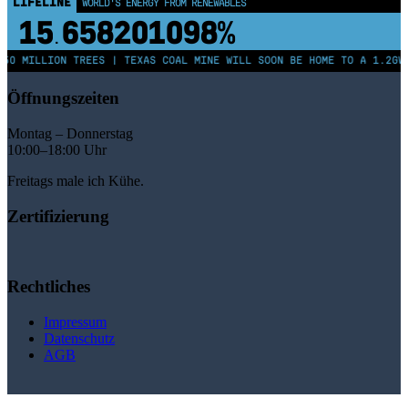
LIFELINE
WORLD'S ENERGY FROM RENEWABLES
15
658201098%
.
50 MILLION TREES | TEXAS COAL MINE WILL SOON BE HOME TO A 1.2GW 
Öffnungszeiten
Montag – Donnerstag
10:00–18:00 Uhr
Freitags male ich Kühe.
Zertifizierung
Rechtliches
Impressum
Datenschutz
AGB