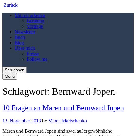
Zurück
Mit mir arbeiten
Beratung
Vorträge
Newsletter
Buch
Blog
Über mich
Presse
Follow me
Schliessen
Menü
Schlagwort:
Bernward Jopen
10 Fragen an Maren und Bernward Jopen
13. November 2013
by
Maren Martschenko
Maren und Bernward Jopen sind zwei außergewöhnliche