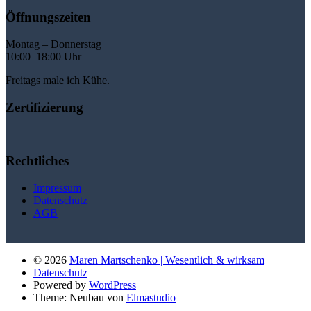
Öffnungszeiten
Montag – Donnerstag
10:00–18:00 Uhr
Freitags male ich Kühe.
Zertifizierung
Rechtliches
Impressum
Datenschutz
AGB
© 2026
Maren Martschenko | Wesentlich & wirksam
Datenschutz
Powered by
WordPress
Theme: Neubau von
Elmastudio