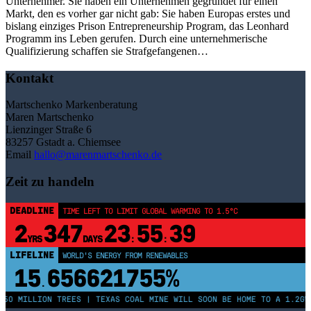
Unternehmer. Sie haben ein Unternehmen gegründet für einen
Markt, den es vorher gar nicht gab: Sie haben Europas erstes und
bislang einziges Prison Entrepreneurship Program, das Leonhard
Programm ins Leben gerufen. Durch eine unternehmerische
Qualifizierung schaffen sie Strafgefangenen…
Kontakt
Martschenko Markenberatung
Maren Martschenko
Lienzinger Straße 6
83257 Gstadt a. Chiemsee
Email
hallo@marenmartschenko.de
Zeit zu handeln
DEADLINE
TIME LEFT TO LIMIT GLOBAL WARMING TO 1.5°C
2
347
23
55
39
YRS
DAYS
:
:
LIFELINE
WORLD'S ENERGY FROM RENEWABLES
15
656621755%
.
250 MILLION TREES | TEXAS COAL MINE WILL SOON BE HOME TO A 1.2GW