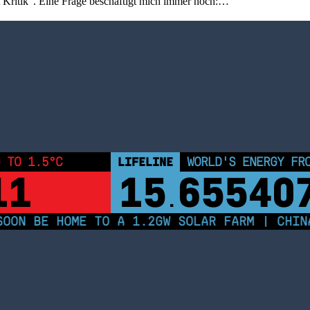
Kritik“. Eine Frage beschäftigt mich immer noch:…
 TO 1.5°C
LIFELINE
WORLD'S ENERGY FR
11
15
65540
.
ON BE HOME TO A 1.2GW SOLAR FARM | CHINA