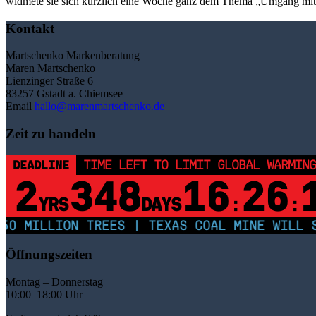
widmete sie sich kürzlich eine Woche ganz dem Thema „Umgang mit 
Kontakt
Martschenko Markenberatung
Maren Martschenko
Lienzinger Straße 6
83257 Gstadt a. Chiemsee
Email
hallo@marenmartschenko.de
Zeit zu handeln
DEADLINE
TIME LEFT TO LIMIT GLOBAL WARMING
2
348
16
26
YRS
DAYS
:
:
0 MILLION TREES | TEXAS COAL MINE WILL SO
Öffnungszeiten
Montag – Donnerstag
10:00–18:00 Uhr