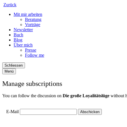
Zurück
Mit mir arbeiten
Beratung
Vorträge
Newsletter
Buch
Blog
Über mich
Presse
Follow me
Schliessen
Menü
Manage subscriptions
You can follow the discussion on
Die große Loyalitätslüge
without h
E-Mail