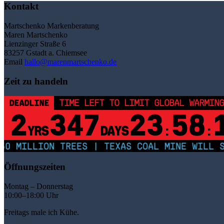
Kontakt
Martschenko Markenberatung
Maren Martschenko
Lienzinger Straße 6
83257 Gstadt a. Chiemsee
Email
hallo@marenmartschenko.de
Zeit zu handeln
DEADLINE
TIME LEFT TO LIMIT GLOBAL WARMING
2
347
23
58
YRS
DAYS
:
:
0 MILLION TREES | TEXAS COAL MINE WILL SO
Öffnungszeiten
Montag – Donnerstag
10:00–18:00 Uhr
Freitags male ich Kühe.