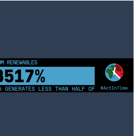
OM RENEWABLES
8517%
#ActInTime
GENERATES LESS THAN HALF OF ITS ELECTRIC