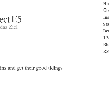
Ho
Üb
ect E5
Ins
St
das Ziel
Be
1 
Blo
RS