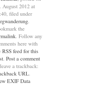
. August 2012 at
:40
, filed under
rgwanderung
.
okmark the
rmalink
. Follow any
mments here with
e
RSS feed for this
st
.
Post a comment
 leave a trackback:
ackback URL
.
ew EXIF Data