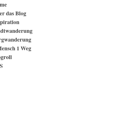
me
er das Blog
piration
adtwanderung
rgwanderung
Mensch 1 Weg
groll
S