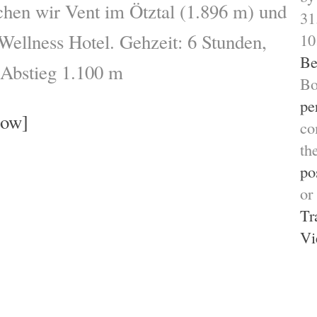
hen wir Vent im Ötztal (1.896 m) und
31
Wellness Hotel. Gehzeit: 6 Stunden,
10
Be
 Abstieg 1.100 m
Bo
pe
how]
co
th
po
or
Tr
Vi