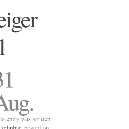
eiger
l
31
Aug.
is entry was written
y
zehnbar
, posted on