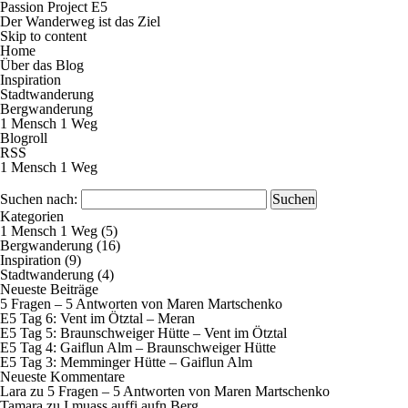
Passion Project E5
Der Wanderweg ist das Ziel
Skip to content
Home
Über das Blog
Inspiration
Stadtwanderung
Bergwanderung
1 Mensch 1 Weg
Blogroll
RSS
1 Mensch 1 Weg
Suchen nach:
Kategorien
1 Mensch 1 Weg
(5)
Bergwanderung
(16)
Inspiration
(9)
Stadtwanderung
(4)
Neueste Beiträge
5 Fragen – 5 Antworten von Maren Martschenko
E5 Tag 6: Vent im Ötztal – Meran
E5 Tag 5: Braunschweiger Hütte – Vent im Ötztal
E5 Tag 4: Gaiflun Alm – Braunschweiger Hütte
E5 Tag 3: Memminger Hütte – Gaiflun Alm
Neueste Kommentare
Lara
zu
5 Fragen – 5 Antworten von Maren Martschenko
Tamara
zu
I muass auffi aufn Berg