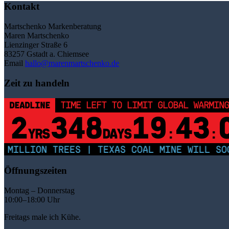
Kontakt
Martschenko Markenberatung
Maren Martschenko
Lienzinger Straße 6
83257 Gstadt a. Chiemsee
Email
hallo@marenmartschenko.de
Zeit zu handeln
DEADLINE
TIME LEFT TO LIMIT GLOBAL WARMING
2
348
19
43
YRS
DAYS
:
:
MILLION TREES | TEXAS COAL MINE WILL SOO
Öffnungszeiten
Montag – Donnerstag
10:00–18:00 Uhr
Freitags male ich Kühe.