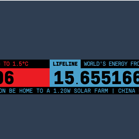
 TO 1.5°C
LIFELINE
WORLD'S ENERGY FR
06
15
65516
.
N BE HOME TO A 1.2GW SOLAR FARM | CHINA G