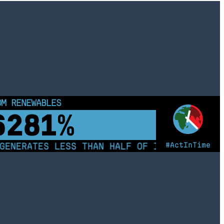
OM RENEWABLES
6286%
#ActInTime
ENERATES LESS THAN HALF OF ITS ELECTRICIT